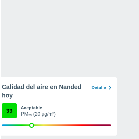
Calidad del aire en Nanded
Detalle
hoy
Aceptable
33
PM₂₅ (20 µg/m³)