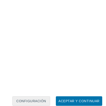
Calendario lunar
Lun
Mar
Mié
Jue
Vie
Sáb
Dom
7
8
9
10
11
12
13
14
15
16
17
18
19
20
CONFIGURACIÓN
ACEPTAR Y CONTINUAR