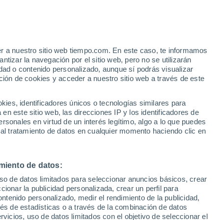
er a nuestro sitio web tiempo.com. En este caso, te informamos
tizar la navegación por el sitio web, pero no se utilizarán
dad o contenido personalizado, aunque sí podrás visualizar
ción de cookies y acceder a nuestro sitio web a través de este
 de
es, identificadores únicos o tecnologías similares para
n este sitio web, las direcciones IP y los identificadores de
rsonales en virtud de un interés legítimo, algo a lo que puedes
ualidad
Mapa de temperatura
Satélites
Modelos
 al tratamiento de datos en cualquier momento haciendo clic en
miento de datos:
Lunes
Martes
Miércoles
Jueves
uso de datos limitados para seleccionar anuncios básicos, crear
10 Ago
11 Ago
12 Ago
13 Ago
ccionar la publicidad personalizada, crear un perfil para
ontenido personalizado, medir el rendimiento de la publicidad,
vés de estadísticas o a través de la combinación de datos
rvicios, uso de datos limitados con el objetivo de seleccionar el
90%
90%
90%