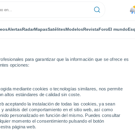
deos
Alertas
Radar
Mapas
Satélites
Modelos
Revista
Foro
El mundo
Esq
ofesionales para garantizar que la información que se ofrece es
entes opciones:
ecogida mediante cookies o tecnologías similares, nos permite
on altos estándares de calidad sin coste.
eb aceptando la instalación de todas las cookies, ya sean
 y análisis del comportamiento en el sitio web, así como
...
ntenido personalizado en función del mismo. Puedes consultar
alquier momento el consentimiento pulsando el botón
Por horas
uestra página web.
Calor Húmedo Sofocante en las
próximas horas