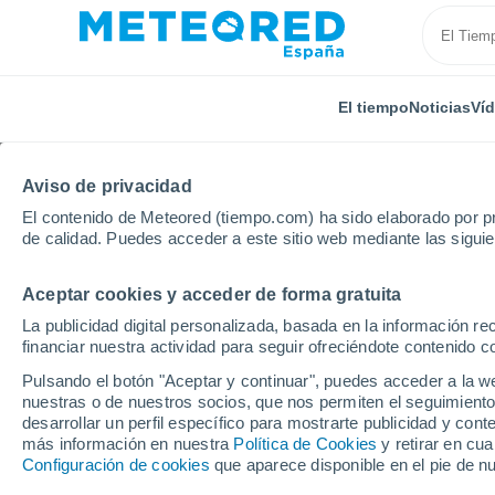
El tiempo
Noticias
Ví
Aviso de privacidad
El contenido de Meteored (tiempo.com) ha sido elaborado por pr
de calidad. Puedes acceder a este sitio web mediante las sigui
Aceptar cookies y acceder de forma gratuita
Inicio
India
Maharashtra
Nanded
La publicidad digital personalizada, basada en la información r
financiar nuestra actividad para seguir ofreciéndote contenido c
El Tiempo en Nanded
Pulsando el botón "Aceptar y continuar", puedes acceder a la w
nuestras o de nuestros socios, que nos permiten el seguimiento
11:50
Viernes
desarrollar un perfil específico para mostrarte publicidad y co
más información en nuestra
Política de Cookies
y retirar en cu
Configuración de cookies
que aparece disponible en el pie de n
Lluvia débil