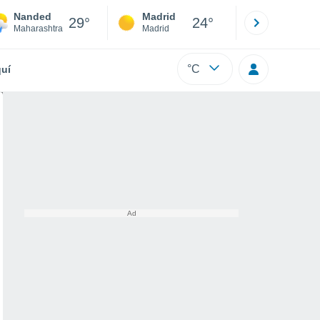
Nanded
Madrid
Barcelona
29°
24°
Maharashtra
Madrid
Barcelona
°C
uí