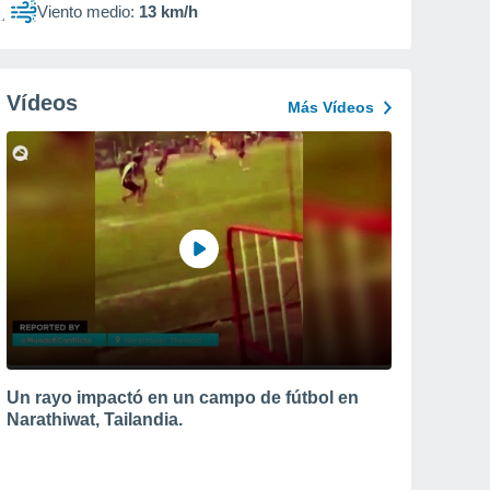
Viento medio:
13 km/h
Vídeos
Más Vídeos
Un rayo impactó en un campo de fútbol en
Narathiwat, Tailandia.