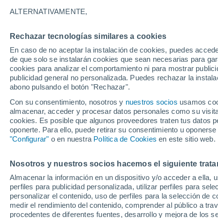
29°
ALTERNATIVAMENTE,
Rechazar tecnologías similares a cookies
40%
En caso de no aceptar la instalación de cookies, puedes acced
Sensación de 32°
0.2 l/m²
de que solo se instalarán cookies que sean necesarias para garan
cookies para analizar el comportamiento ni para mostrar publici
publicidad general no personalizada. Puedes rechazar la instala
abono pulsando el botón "Rechazar".
Previsión para el eclipse
Samuel Biener avisa de posibles tormentas y
Con su consentimiento, nosotros y
nuestros socios
usamos cooki
un domo de calor en España
almacenar, acceder y procesar datos personales como su visita e
cookies. Es posible que algunos proveedores traten tus datos pe
El Tiempo 1 - 7 días
Por horas
Radar de lluvia
Act
oponerte. Para ello, puede retirar su consentimiento u oponerse
"Configurar"
o en nuestra
Política de Cookies
en este sitio web.
Nosotros y nuestros socios hacemos el siguiente trata
Mañana
Domingo
Hoy
Almacenar la información en un dispositivo y/o acceder a ella, 
8 Ago
9 Ago
7 Ago
perfiles para publicidad personalizada, utilizar perfiles para sele
personalizar el contenido, uso de perfiles para la selección de c
medir el rendimiento del contenido, comprender al público a tra
procedentes de diferentes fuentes, desarrollo y mejora de los se
70%
60%
80%