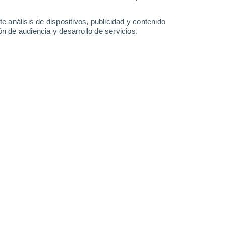
0.6 l/m²
0.9 l/m²
0.9 l/m²
31°
/
24°
32°
/
24°
32°
/
24°
31°
/
24°
e análisis de dispositivos, publicidad y contenido
n de audiencia y desarrollo de servicios.
-
34
km/h
19
-
37
km/h
17
-
38
km/h
22
-
45
km/h
o
Noroeste
9 ¡Muy Alto!
21
-
43 km/h
FPS:
25-50
Noroeste
10 ¡Muy Alto!
20
-
42 km/h
FPS:
25-50
Oeste
10 ¡Muy Alto!
18
-
42 km/h
FPS:
25-50
Noroeste
7 Alto
17
-
42 km/h
FPS:
15-25