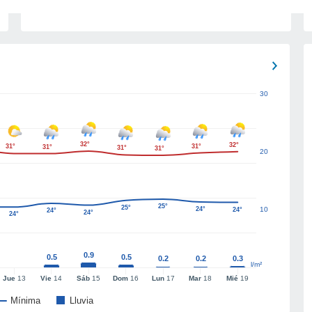
30
32°
32°
31°
31°
31°
31°
31°
20
25°
25°
24°
10
24°
24°
24°
24°
0.9
0.5
0.5
0.2
0.2
0.3
l/m²
Jue
13
Vie
14
Sáb
15
Dom
16
Lun
17
Mar
18
Mié
19
Mínima
Lluvia