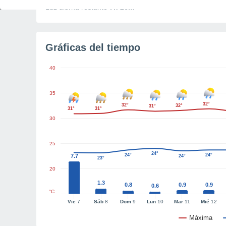
Luz diurna restante
7h 26m
Gráficas del tiempo
40
35
32°
32°
32°
31°
31°
31°
30
25
24°
24°
24°
7.7
24°
23°
20
1.3
0.8
0.9
0.9
0.6
°C
Vie
7
Sáb
8
Dom
9
Lun
10
Mar
11
Mié
12
Máxima