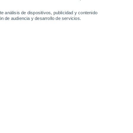
32°
/
22°
30°
/
17°
31°
/
17°
33°
/
17°
e análisis de dispositivos, publicidad y contenido
n de audiencia y desarrollo de servicios.
-
29
km/h
10
-
26
km/h
10
-
25
km/h
7
-
22
km/h
agosto
Este
6 Alto
6
-
22 km/h
FPS:
15-25
Este
7 Alto
3
-
19 km/h
FPS:
15-25
Este
7 Alto
1
-
15 km/h
FPS:
15-25
Sur
7 Alto
1
-
15 km/h
FPS:
15-25