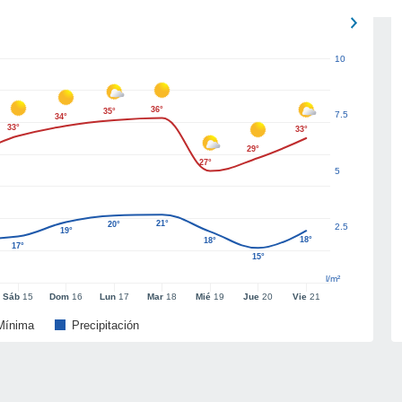
10
36°
35°
7.5
34°
33°
33°
29°
27°
5
21°
20°
2.5
19°
18°
18°
17°
15°
l/m²
Sáb
15
Dom
16
Lun
17
Mar
18
Mié
19
Jue
20
Vie
21
Mínima
Precipitación