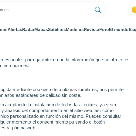
deos
Alertas
Radar
Mapas
Satélites
Modelos
Revista
Foro
El mundo
Esq
ofesionales para garantizar que la información que se ofrece es
entes opciones:
ecogida mediante cookies o tecnologías similares, nos permite
on altos estándares de calidad sin coste.
oly
eb aceptando la instalación de todas las cookies, ya sean
 y análisis del comportamiento en el sitio web, así como
...
ntenido personalizado en función del mismo. Puedes consultar
alquier momento el consentimiento pulsando el botón
Por horas
uestra página web.
Cielos despejados en las
próximas horas