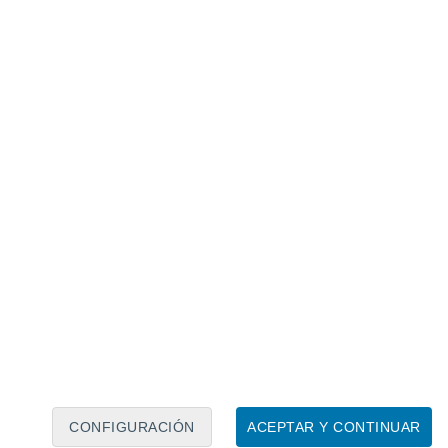
Calendario lunar
Lun
Mar
Mié
Jue
Vie
Sáb
Dom
9
10
11
12
13
14
15
16
17
18
19
20
21
22
CONFIGURACIÓN
ACEPTAR Y CONTINUAR