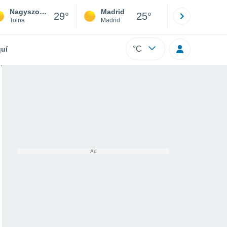
Nagyszokoly
Madrid
Barcelona
29°
25°
Tolna
Madrid
Barcelona
°C
uí