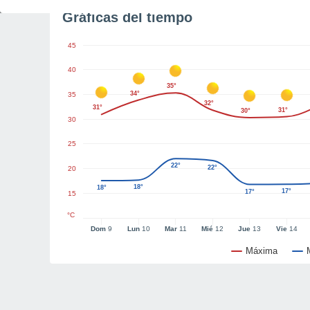
Gráficas del tiempo
45
40
35°
34°
35
32°
31°
31°
30°
30
25
22°
22°
20
18°
18°
17°
17°
15
°C
Dom
9
Lun
10
Mar
11
Mié
12
Jue
13
Vie
14
Máxima