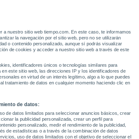
Aviso de nivel amarillo
Alerta moderada por altas
temperaturas en Nagyszokoly hoy
er a nuestro sitio web tiempo.com. En este caso, te informamos
tizar la navegación por el sitio web, pero no se utilizarán
dad o contenido personalizado, aunque sí podrás visualizar
ción de cookies y acceder a nuestro sitio web a través de este
es, identificadores únicos o tecnologías similares para
n este sitio web, las direcciones IP y los identificadores de
rsonales en virtud de un interés legítimo, algo a lo que puedes
 temperatura
Radar de lluvia
Satélites
Modelos
 al tratamiento de datos en cualquier momento haciendo clic en
miento de datos:
iércoles
Jueves
Viernes
Sábado
uso de datos limitados para seleccionar anuncios básicos, crear
12 Ago
13 Ago
14 Ago
15 Ago
ccionar la publicidad personalizada, crear un perfil para
ontenido personalizado, medir el rendimiento de la publicidad,
vés de estadísticas o a través de la combinación de datos
rvicios, uso de datos limitados con el objetivo de seleccionar el