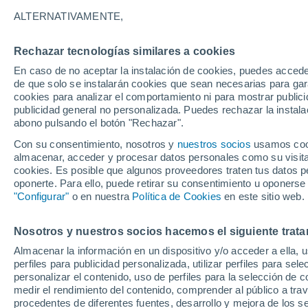
28°
ALTERNATIVAMENTE,
Rechazar tecnologías similares a cookies
UV
6 Alto
En caso de no aceptar la instalación de cookies, puedes acced
Sensación de 27°
FPS
15-25
de que solo se instalarán cookies que sean necesarias para garan
cookies para analizar el comportamiento ni para mostrar publici
publicidad general no personalizada. Puedes rechazar la instala
abono pulsando el botón "Rechazar".
¿Lloverá en el eclipse?
Consulta el mapa de nubes y lluvia para el
Con su consentimiento, nosotros y
nuestros socios
usamos cooki
miércoles en España
almacenar, acceder y procesar datos personales como su visita e
cookies. Es posible que algunos proveedores traten tus datos pe
El Tiempo 1 - 7 días
Por horas
Actualidad
Mapa de
oponerte. Para ello, puede retirar su consentimiento u oponerse
"Configurar"
o en nuestra
Política de Cookies
en este sitio web.
Nosotros y nuestros socios hacemos el siguiente trata
Mañana
Martes
M
Hoy
Almacenar la información en un dispositivo y/o acceder a ella, 
10 Ago
11 Ago
9 Ago
perfiles para publicidad personalizada, utilizar perfiles para sele
personalizar el contenido, uso de perfiles para la selección de c
medir el rendimiento del contenido, comprender al público a tra
procedentes de diferentes fuentes, desarrollo y mejora de los se