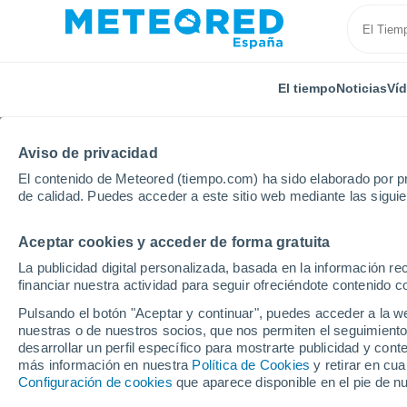
El tiempo
Noticias
Ví
Aviso de privacidad
El contenido de Meteored (tiempo.com) ha sido elaborado por pr
de calidad. Puedes acceder a este sitio web mediante las sigui
Aceptar cookies y acceder de forma gratuita
Inicio
Hungría
Condado de Tolna
Nagyszokoly
La publicidad digital personalizada, basada en la información r
financiar nuestra actividad para seguir ofreciéndote contenido c
El Tiempo en Nagyszok
Pulsando el botón "Aceptar y continuar", puedes acceder a la w
nuestras o de nuestros socios, que nos permiten el seguimiento
11:13
Domingo
desarrollar un perfil específico para mostrarte publicidad y co
más información en nuestra
Política de Cookies
y retirar en cu
Configuración de cookies
que aparece disponible en el pie de n
Soleado