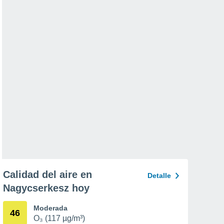
Calidad del aire en
Detalle
Nagycserkesz hoy
Moderada
46
O₃ (117 µg/m³)