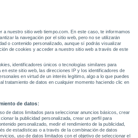
Aviso de nivel amarillo
Alerta moderada por altas
temperaturas en Nagycserkesz hoy
e
er a nuestro sitio web tiempo.com. En este caso, te informamos
:
35%
tizar la navegación por el sitio web, pero no se utilizarán
dad o contenido personalizado, aunque sí podrás visualizar
ción de cookies y acceder a nuestro sitio web a través de este
 de
es, identificadores únicos o tecnologías similares para
n este sitio web, las direcciones IP y los identificadores de
rsonales en virtud de un interés legítimo, algo a lo que puedes
 temperatura
Radar de lluvia
Satélites
Modelos
 al tratamiento de datos en cualquier momento haciendo clic en
miento de datos:
Lunes
Martes
Miércoles
Jueves
uso de datos limitados para seleccionar anuncios básicos, crear
10 Ago
11 Ago
12 Ago
13 Ago
ccionar la publicidad personalizada, crear un perfil para
ontenido personalizado, medir el rendimiento de la publicidad,
vés de estadísticas o a través de la combinación de datos
rvicios, uso de datos limitados con el objetivo de seleccionar el