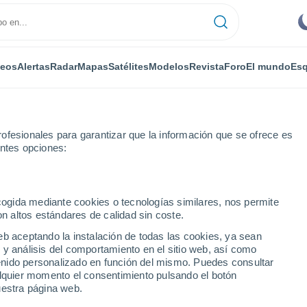
deos
Alertas
Radar
Mapas
Satélites
Modelos
Revista
Foro
El mundo
Esq
ofesionales para garantizar que la información que se ofrece es
entes opciones:
erkesz
ecogida mediante cookies o tecnologías similares, nos permite
on altos estándares de calidad sin coste.
kesz
eb aceptando la instalación de todas las cookies, ya sean
 y análisis del comportamiento en el sitio web, así como
...
ntenido personalizado en función del mismo. Puedes consultar
alquier momento el consentimiento pulsando el botón
Por horas
uestra página web.
Cielos despejados en las
próximas horas