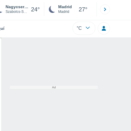
Nagycserkesz
Madrid
Barcelona
24°
27°
Szabolcs-Szatmár-Bereg
Madrid
Barcelona
°C
uí