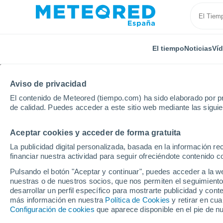
El tiempo
Noticias
Ví
Aviso de privacidad
El contenido de Meteored (tiempo.com) ha sido elaborado por pr
de calidad. Puedes acceder a este sitio web mediante las sigui
Aceptar cookies y acceder de forma gratuita
Inicio
Hungría
Szabolcs-Szatmár-Bereg
Nagycs
La publicidad digital personalizada, basada en la información r
financiar nuestra actividad para seguir ofreciéndote contenido c
El Tiempo en Nagycser
Pulsando el botón "Aceptar y continuar", puedes acceder a la w
nuestras o de nuestros socios, que nos permiten el seguimiento
03:20
Viernes
desarrollar un perfil específico para mostrarte publicidad y co
más información en nuestra
Política de Cookies
y retirar en cu
Configuración de cookies
que aparece disponible en el pie de n
Cielo despejado