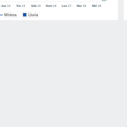
l/m²
Jue
13
Vie
14
Sáb
15
Dom
16
Lun
17
Mar
18
Mié
19
Mínima
Lluvia