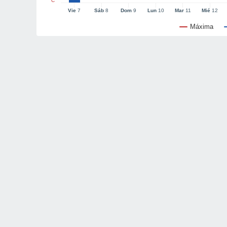
°C
Vie
7
Sáb
8
Dom
9
Lun
10
Mar
11
Mié
12
Máxima