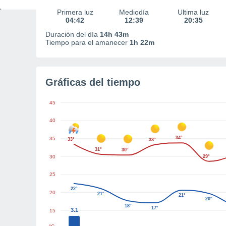
Primera luz
Mediodía
Última luz
04:42
12:39
20:35
Duración del día
14h 43m
Tiempo para el amanecer
1h 22m
Gráficas del tiempo
45
40
34°
35
33°
33°
31°
30°
30
29°
25
22°
20
21°
21°
20°
18°
17°
3.1
15