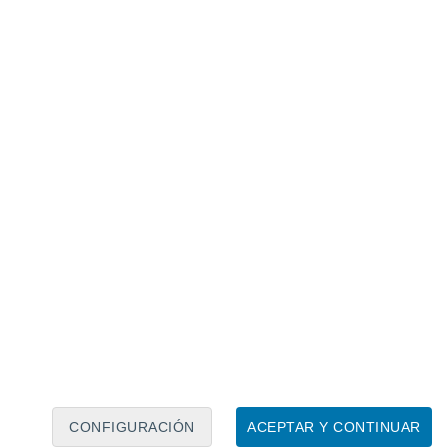
Calendario lunar
Lun
Mar
Mié
Jue
Vie
Sáb
Dom
7
8
9
10
11
12
13
14
15
16
CONFIGURACIÓN
ACEPTAR Y CONTINUAR