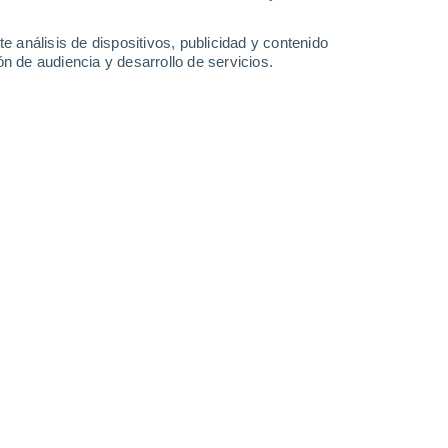
33°
/
17°
34°
/
21°
29°
/
20°
30°
/
17°
e análisis de dispositivos, publicidad y contenido
n de audiencia y desarrollo de servicios.
-
18
km/h
22
-
39
km/h
22
-
45
km/h
16
-
34
km/h
 agosto
Noreste
0 Bajo
3
-
6 km/h
FPS:
no
Noreste
0 Bajo
3
-
6 km/h
FPS:
no
Noreste
0 Bajo
6
-
9 km/h
FPS:
no
Noreste
0 Bajo
11
-
18 km/h
FPS:
no