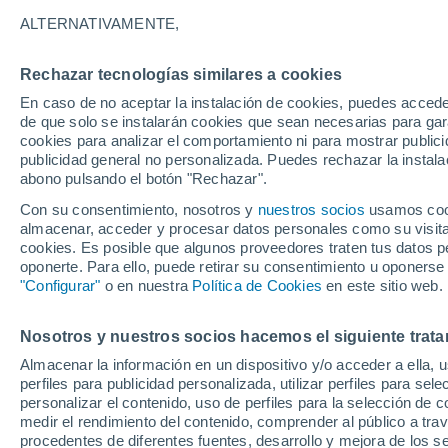
25°
ALTERNATIVAMENTE,
Rechazar tecnologías similares a cookies
Menguant
En caso de no aceptar la instalación de cookies, puedes acced
Iluminada
Sensación de 26°
de que solo se instalarán cookies que sean necesarias para garan
cookies para analizar el comportamiento ni para mostrar publici
publicidad general no personalizada. Puedes rechazar la instala
abono pulsando el botón "Rechazar".
Previsión para el eclipse
Samuel Biener avisa de posibles tormentas y
Con su consentimiento, nosotros y
nuestros socios
usamos cooki
un domo de calor en España
almacenar, acceder y procesar datos personales como su visita e
cookies. Es posible que algunos proveedores traten tus datos pe
El Tiempo 1 - 7 días
Por horas
Actualidad
Mapa de
oponerte. Para ello, puede retirar su consentimiento u oponerse
"Configurar"
o en nuestra
Política de Cookies
en este sitio web.
Nosotros y nuestros socios hacemos el siguiente trata
Mañana
Domingo
Hoy
Almacenar la información en un dispositivo y/o acceder a ella, 
8 Ago
9 Ago
7 Ago
perfiles para publicidad personalizada, utilizar perfiles para sele
personalizar el contenido, uso de perfiles para la selección de c
medir el rendimiento del contenido, comprender al público a tra
procedentes de diferentes fuentes, desarrollo y mejora de los se
80%