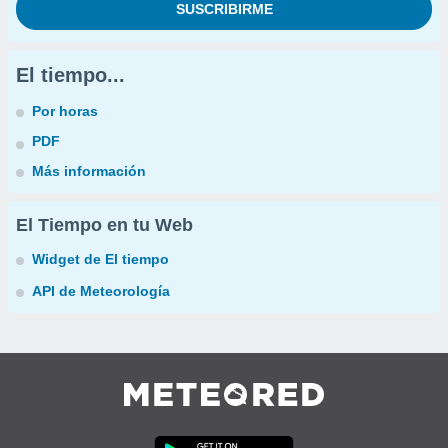
El tiempo...
Por horas
PDF
Más información
El Tiempo en tu Web
Widget de El tiempo
API de Meteorología