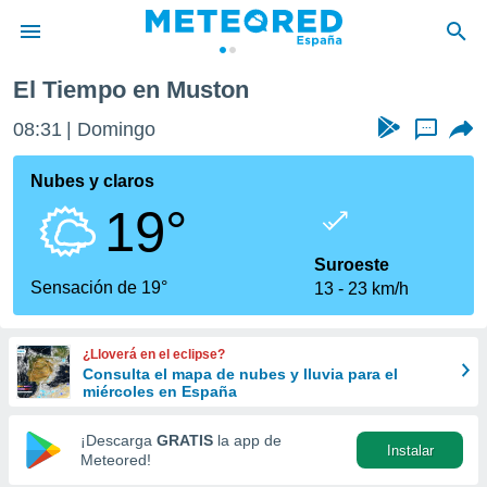
El Tiempo en Muston
privacidad
08:31
Domingo
...
o de
tiempo.com)
borado por
Nubes y claros
es para
19°
ue la
 que se
e calidad.
Suroeste
eder a este
Sensación de 19°
13
23 km/h
ediante las
opciones:
¿Lloverá en el eclipse?
ookies y
Consulta el mapa de nubes y lluvia para el
e forma
miércoles en España
d digital
¡Descarga
GRATIS
la app de
Instalar
ada, basada
Meteored!
mación