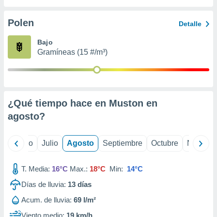
 seleccionar
o.
Polen
Detalle
calización
precisa e
Bajo
ión mediante
Gramíneas (15 #/m³)
, publicidad
dos,
 publicidad
,
¿Qué tiempo hace en Muston en
ón de
agosto
?
 desarrollo
s.
tros 1199
yo
Junio
Julio
Agosto
Septiembre
Octubre
Noviemb
ios
T. Media:
16°C
Max.:
18°C
Min:
14°C
Días de lluvia:
13
días
Acum. de lluvia:
69 l/m²
Viento medio:
19 km/h