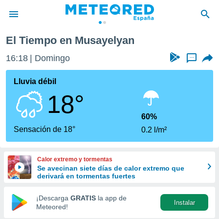
El Tiempo en Musayelyan
privacidad
16:18
Domingo
...
o de
tiempo.com)
borado por
Lluvia débil
es para
18°
ue la
 que se
e calidad.
60%
eder a este
Sensación de 18°
0.2 l/m²
ediante las
opciones:
Calor extremo y tormentas
ookies y
Se avecinan siete días de calor extremo que
e forma
derivará en tormentas fuertes
d digital
¡Descarga
GRATIS
la app de
Instalar
ada, basada
Meteored!
mación