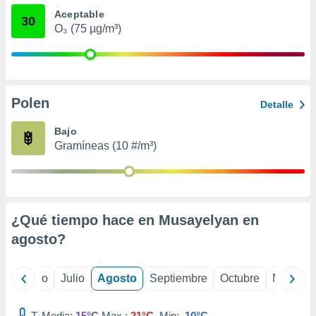
 seleccionar
Aceptable
o.
30
O₃ (75 µg/m³)
calización
precisa e
ión mediante
, publicidad
Polen
Detalle
dos,
 publicidad
Bajo
,
Gramíneas (10 #/m³)
ón de
 desarrollo
s.
tros 1199
¿Qué tiempo hace en Musayelyan en
ios
agosto
?
yo
Junio
Julio
Agosto
Septiembre
Octubre
Noviemb
T. Media:
15°C
Max.:
21°C
Min:
10°C