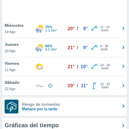
 botón
.
nto,
Miércoles
70%
11
-
31
20°
/
9°
1.3 l/m²
km/h
19 Ago
cios
kies,
Jueves
ores únicos
60%
9
-
30
21°
/
9°
0.5 l/m²
km/h
20 Ago
as similares
nar,
rocesar
Viernes
10
-
26
21°
/
10°
onales como
km/h
21 Ago
 este sitio
recciones IP
Sábado
ficadores de
10
-
31
20°
/
11°
km/h
22 Ago
 posible
s
 traten tus
Riesgo de tormentas
nales en
Mañana por la tarde
 interés
go a lo que
nerte. Para
Gráficas del tiempo
retirar su