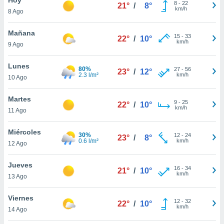
8
-
22
21°
/
8°
km/h
8 Ago
do en
 mismo.
sultar más
Mañana
15
-
33
22°
/
10°
 en nuestra
km/h
9 Ago
 Cookies
y
ualquier
Lunes
80%
27
-
56
23°
/
12°
2.3 l/m²
km/h
10 Ago
ento
 botón
ación de
Martes
9
-
25
22°
/
10°
kies
km/h
11 Ago
 disponible
e nuestra
Miércoles
30%
12
-
24
.
23°
/
8°
0.6 l/m²
km/h
12 Ago
IVAMENTE,
Jueves
16
-
34
21°
/
10°
km/h
13 Ago
as
 a cookies
Viernes
12
-
32
22°
/
10°
km/h
 no aceptar
14 Ago
ón de