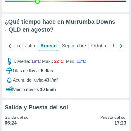
 seleccionar
o.
calización
precisa e
¿Qué tiempo hace en Murrumba Downs
ión mediante
- QLD en
agosto
?
, publicidad
yo
Junio
Julio
Agosto
Septiembre
Octubre
Noviemb
dos,
 publicidad
,
T. Media:
16°C
Max.:
22°C
Min:
11°C
ón de
Días de lluvia:
5
días
 desarrollo
s.
Acum. de lluvia:
43 l/m²
tros 1199
Viento medio:
10 km/h
ios
Salida y Puesta del sol
Salida del sol
Puesta del sol
06:24
17:23