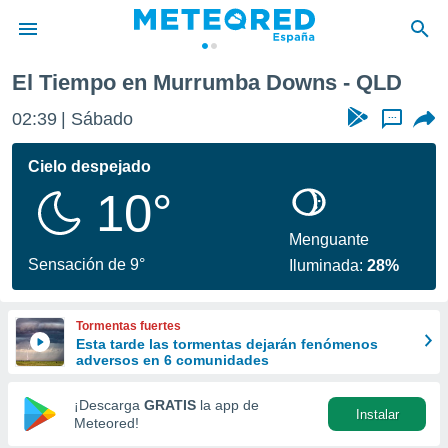
El Tiempo en Murrumba Downs - QLD
privacidad
02:39
Sábado
...
o de
tiempo.com)
borado por
Cielo despejado
es para
10°
ue la
 que se
e calidad.
Menguante
eder a este
Sensación de 9°
Iluminada:
28%
ediante las
opciones:
Tormentas fuertes
ookies y
Esta tarde las tormentas dejarán fenómenos
e forma
adversos en 6 comunidades
d digital
¡Descarga
GRATIS
la app de
Instalar
ada, basada
Meteored!
mación