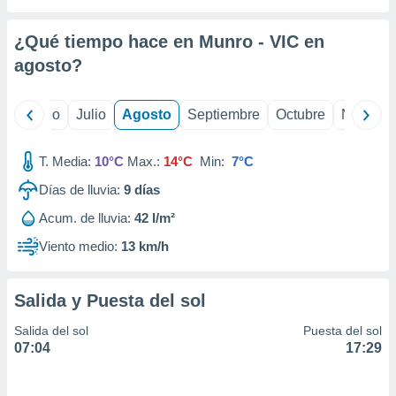
 seleccionar
o.
¿Qué tiempo hace en Munro - VIC en
calización
precisa e
agosto
?
ión mediante
, publicidad
yo
Junio
Julio
Agosto
Septiembre
Octubre
Noviemb
dos,
T. Media:
10°C
Max.:
14°C
Min:
7°C
 publicidad
,
Días de lluvia:
9
días
ón de
 desarrollo
Acum. de lluvia:
42 l/m²
s.
Viento medio:
13 km/h
tros 1199
ios
Salida y Puesta del sol
Salida del sol
Puesta del sol
07:04
17:29