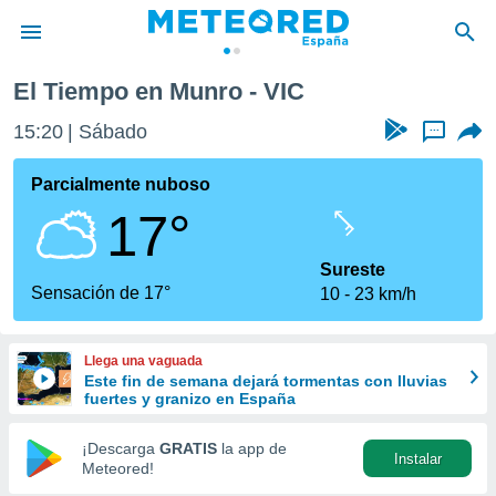
El Tiempo en Munro - VIC
privacidad
15:20
Sábado
...
o de
tiempo.com)
borado por
Parcialmente nuboso
es para
17°
ue la
 que se
e calidad.
Sureste
eder a este
Sensación de 17°
10
23 km/h
ediante las
opciones:
Llega una vaguada
ookies y
Este fin de semana dejará tormentas con lluvias
e forma
fuertes y granizo en España
d digital
¡Descarga
GRATIS
la app de
Instalar
ada, basada
Meteored!
mación