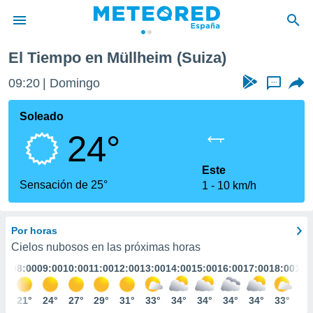
El Tiempo en Müllheim (Suiza)
privacidad
09:20
Domingo
...
o de
tiempo.com)
borado por
Soleado
es para
24°
ue la
 que se
e calidad.
Este
eder a este
Sensación de 25°
1
10 km/h
ediante las
opciones:
Por horas
ookies y
e forma
Cielos nubosos en las próximas horas
:00
08:00
09:00
10:00
11:00
12:00
13:00
14:00
15:00
16:00
17:00
18:00
19:
d digital
ada, basada
9°
21°
24°
27°
29°
31°
33°
34°
34°
34°
34°
33°
32
mación