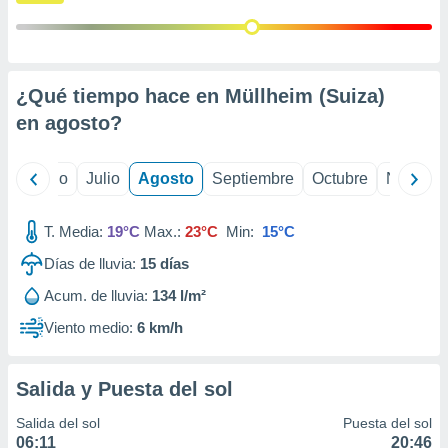
 seleccionar
o.
calización
precisa e
ión mediante
¿Qué tiempo hace en Müllheim (Suiza)
en
agosto
?
, publicidad
dos,
yo
Junio
Julio
Agosto
Septiembre
Octubre
Noviemb
 publicidad
,
ón de
T. Media:
19°C
Max.:
23°C
Min:
15°C
 desarrollo
s.
Días de lluvia:
15
días
tros 1199
Acum. de lluvia:
134 l/m²
ios
Viento medio:
6 km/h
Salida y Puesta del sol
Salida del sol
Puesta del sol
06:11
20:46