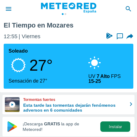
El Tiempo en Mozares
privacidad
12:55
Viernes
...
o de
tiempo.com)
borado por
Soleado
es para
27°
ue la
 que se
e calidad.
UV
7 Alto
FPS
eder a este
Sensación de 27°
15-25
ediante las
opciones:
Tormentas fuertes
ookies y
Esta tarde las tormentas dejarán fenómenos
e forma
adversos en 6 comunidades
d digital
¡Descarga
GRATIS
la app de
Instalar
ada, basada
Meteored!
mación