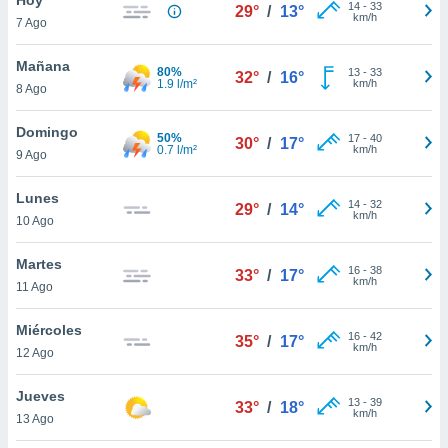
14
-
33
29°
/
13°
km/h
7 Ago
do en
 mismo.
sultar más
Mañana
80%
13
-
33
32°
/
16°
 en nuestra
1.9 l/m²
km/h
8 Ago
 Cookies
y
ualquier
Domingo
50%
17
-
40
30°
/
17°
0.7 l/m²
km/h
9 Ago
ento
 botón
ación de
Lunes
14
-
32
29°
/
14°
kies
km/h
10 Ago
 disponible
e nuestra
Martes
16
-
38
.
33°
/
17°
km/h
11 Ago
IVAMENTE,
Miércoles
16
-
42
35°
/
17°
km/h
12 Ago
as
 a cookies
Jueves
13
-
39
33°
/
18°
km/h
 no aceptar
13 Ago
ón de