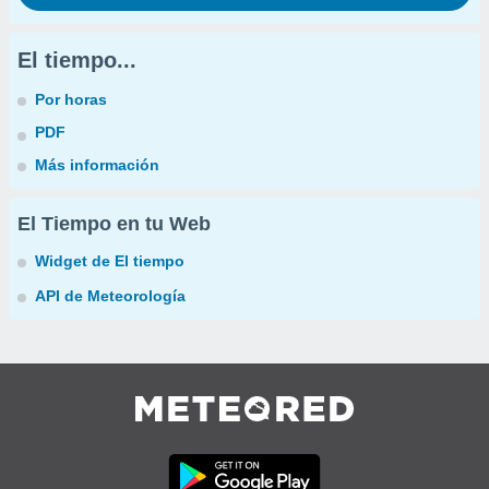
El tiempo...
Por horas
PDF
Más información
El Tiempo en tu Web
Widget de El tiempo
API de Meteorología