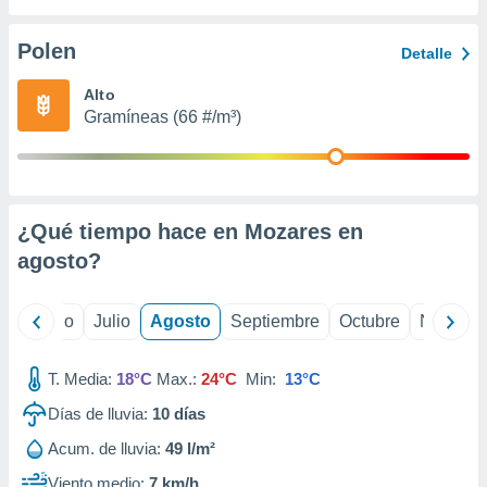
 seleccionar
o.
Polen
Detalle
calización
precisa e
Alto
ión mediante
Gramíneas (66 #/m³)
, publicidad
dos,
 publicidad
,
¿Qué tiempo hace en Mozares en
ón de
agosto
?
 desarrollo
s.
tros 1199
yo
Junio
Julio
Agosto
Septiembre
Octubre
Noviemb
ios
T. Media:
18°C
Max.:
24°C
Min:
13°C
Días de lluvia:
10
días
Acum. de lluvia:
49 l/m²
Viento medio:
7 km/h