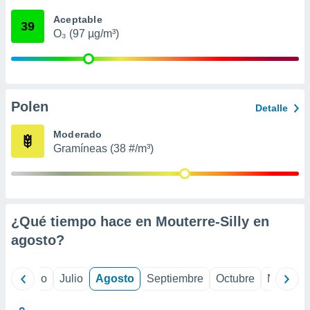
 seleccionar
o.
Aceptable
39
O₃ (97 µg/m³)
calización
precisa e
ión mediante
, publicidad
Polen
Detalle
dos,
 publicidad
Moderado
,
Gramíneas (38 #/m³)
ón de
 desarrollo
s.
tros 1199
ios
¿Qué tiempo hace en Mouterre-Silly en
agosto
?
yo
Junio
Julio
Agosto
Septiembre
Octubre
Noviemb