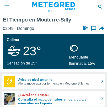
El Tiempo en Mouterre-Silly
privacidad
02:49
Domingo
...
o de
tiempo.com)
borado por
Calima
es para
23°
ue la
 que se
e calidad.
Menguante
eder a este
Sensación de 25°
Iluminada:
15%
ediante las
opciones:
ookies y
Aviso de nivel amarillo
Alerta moderada por tormenta en Mouterre-Silly hoy
e forma
d digital
¿Lloverá en el eclipse?
ada, basada
Consulta el mapa de nubes y lluvia para el
miércoles en España
mación