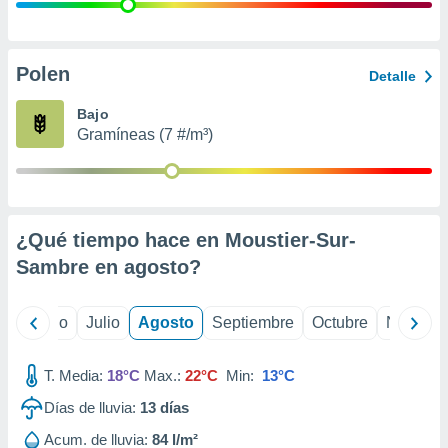
 seleccionar
o.
calización
precisa e
Polen
Detalle
ión mediante
Bajo
, publicidad
Gramíneas (7 #/m³)
dos,
 publicidad
,
ón de
¿Qué tiempo hace en Moustier-Sur-
 desarrollo
s.
Sambre en
agosto
?
tros 1199
ios
yo
Junio
Julio
Agosto
Septiembre
Octubre
Noviemb
T. Media:
18°C
Max.:
22°C
Min:
13°C
Días de lluvia:
13
días
Acum. de lluvia:
84 l/m²