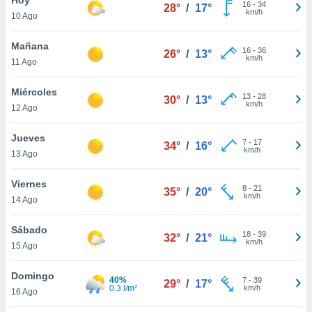
16
-
34
28°
/
17°
km/h
10 Ago
do en
 mismo.
sultar más
Mañana
16
-
36
26°
/
13°
 en nuestra
km/h
11 Ago
 Cookies
y
ualquier
Miércoles
13
-
28
30°
/
13°
km/h
12 Ago
ento
 botón
ación de
Jueves
7
-
17
34°
/
16°
kies
km/h
13 Ago
 disponible
e nuestra
Viernes
8
-
21
.
35°
/
20°
km/h
14 Ago
IVAMENTE,
Sábado
18
-
39
32°
/
21°
km/h
15 Ago
as
 a cookies
Domingo
40%
7
-
39
29°
/
17°
0.3 l/m²
km/h
 no aceptar
16 Ago
ón de