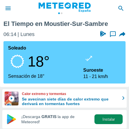
r-Sambre
El Tiempo en Moustier-Sur-Sambre
privacidad
06:14
Lunes
...
o de
tiempo.com)
borado por
Soleado
es para
18°
ue la
 que se
e calidad.
Suroeste
eder a este
Sensación de 18°
11
21 km/h
ediante las
opciones:
Calor extremo y tormentas
ookies y
Se avecinan siete días de calor extremo que
e forma
derivará en tormentas fuertes
d digital
¡Descarga
GRATIS
la app de
Instalar
ada, basada
Meteored!
mación