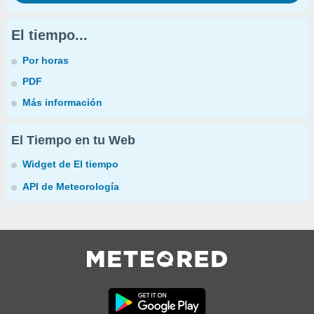
El tiempo...
Por horas
PDF
Más información
El Tiempo en tu Web
Widget de El tiempo
API de Meteorología