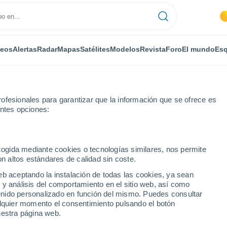
deos
Alertas
Radar
Mapas
Satélites
Modelos
Revista
Foro
El mundo
Esq
ofesionales para garantizar que la información que se ofrece es
entes opciones:
vino
ecogida mediante cookies o tecnologías similares, nos permite
on altos estándares de calidad sin coste.
ntecorvino
eb aceptando la instalación de todas las cookies, ya sean
 y análisis del comportamiento en el sitio web, así como
...
ntenido personalizado en función del mismo. Puedes consultar
alquier momento el consentimiento pulsando el botón
Por horas
uestra página web.
Intervalos nubosos en las
próximas horas