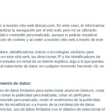
Aviso de nivel rojo
Alerta extrema por altas
temperaturas en Motta
Montecorvino hoy
o
er a nuestro sitio web tiempo.com. En este caso, te informamos
tizar la navegación por el sitio web, pero no se utilizarán
dad o contenido personalizado, aunque sí podrás visualizar
ción de cookies y acceder a nuestro sitio web a través de este
es, identificadores únicos o tecnologías similares para
n este sitio web, las direcciones IP y los identificadores de
rsonales en virtud de un interés legítimo, algo a lo que puedes
e nubosidad
Radar de lluvia
Satélites
Modelos
 al tratamiento de datos en cualquier momento haciendo clic en
miento de datos:
omingo
Lunes
Martes
Miércoles
uso de datos limitados para seleccionar anuncios básicos, crear
9 Ago
10 Ago
11 Ago
12 Ago
ccionar la publicidad personalizada, crear un perfil para
ontenido personalizado, medir el rendimiento de la publicidad,
vés de estadísticas o a través de la combinación de datos
rvicios, uso de datos limitados con el objetivo de seleccionar el