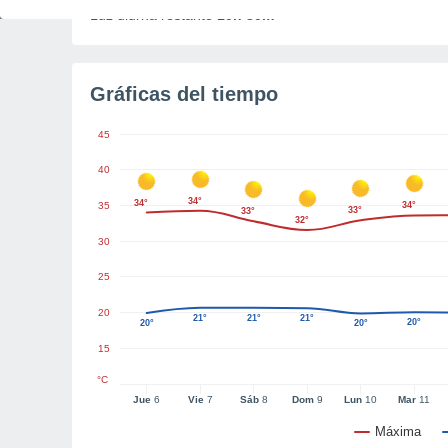
Luz diurna restante
10h 30m
Gráficas del tiempo
45
40
34°
34°
35
34°
33°
33°
32°
30
25
20
21°
21°
21°
20°
20°
20°
15
°C
Jue
6
Vie
7
Sáb
8
Dom
9
Lun
10
Mar
11
Máxima