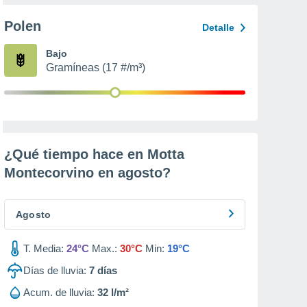
Polen
Detalle
Bajo
Gramíneas (17 #/m³)
¿Qué tiempo hace en Motta
Montecorvino en
agosto
?
Agosto
T. Media:
24°C
Max.:
30°C
Min:
19°C
Días de lluvia:
7
días
Acum. de lluvia:
32 l/m²