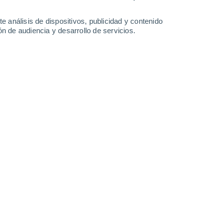
32°
/
21°
33°
/
20°
34°
/
20°
34°
/
20°
e análisis de dispositivos, publicidad y contenido
n de audiencia y desarrollo de servicios.
-
39
km/h
13
-
36
km/h
17
-
42
km/h
16
-
43
km/h
, 6 de agosto
Noroeste
4 Medio
6
-
19 km/h
FPS:
6-10
Norte
6 Alto
7
-
22 km/h
FPS:
15-25
Norte
7 Alto
8
-
23 km/h
FPS:
15-25
Noreste
8 ¡Muy Alto!
9
-
25 km/h
FPS:
25-50