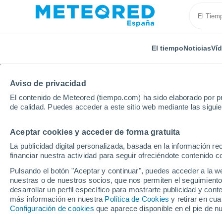
El tiempo
Noticias
Ví
Aviso de privacidad
El contenido de Meteored (tiempo.com) ha sido elaborado por pr
de calidad. Puedes acceder a este sitio web mediante las sigui
Aceptar cookies y acceder de forma gratuita
Inicio
Italia
Provincia de Foggia
Motta Montecor
La publicidad digital personalizada, basada en la información r
financiar nuestra actividad para seguir ofreciéndote contenido c
El Tiempo en Motta Mo
Pulsando el botón "Aceptar y continuar", puedes acceder a la w
nuestras o de nuestros socios, que nos permiten el seguimiento
10:11
Jueves
desarrollar un perfil específico para mostrarte publicidad y co
más información en nuestra
Política de Cookies
y retirar en cu
Configuración de cookies
que aparece disponible en el pie de n
Soleado