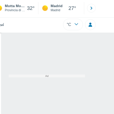
Motta Montecorvino
Madrid
Barcelona
32°
27°
Provincia di Foggia
Madrid
Barcelona
°C
uí