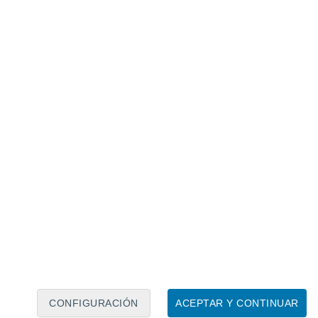
Calendario lunar
Lun
Mar
Mié
Jue
Vie
Sáb
Dom
6
7
8
9
10
11
12
13
14
15
16
17
18
19
CONFIGURACIÓN
ACEPTAR Y CONTINUAR