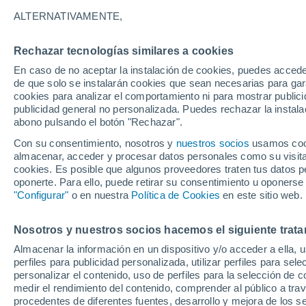
30°
ALTERNATIVAMENTE,
Rechazar tecnologías similares a cookies
UV
4 Medi
En caso de no aceptar la instalación de cookies, puedes acced
Sensación de 29°
FPS
6-10
de que solo se instalarán cookies que sean necesarias para garan
cookies para analizar el comportamiento ni para mostrar publici
publicidad general no personalizada. Puedes rechazar la instala
abono pulsando el botón "Rechazar".
Astronomía
Se acerca el 'súper 12 de agosto': el histórico
Con su consentimiento, nosotros y
nuestros socios
usamos cooki
combo de eclipse solar, perseidas y planetas
almacenar, acceder y procesar datos personales como su visita e
alineados
cookies. Es posible que algunos proveedores traten tus datos pe
El Tiempo 1 - 7 días
Por horas
Actualidad
Mapa d
oponerte. Para ello, puede retirar su consentimiento u oponerse
"Configurar"
o en nuestra
Política de Cookies
en este sitio web.
Nosotros y nuestros socios hacemos el siguiente trata
Mañana
Sábado
D
Hoy
Almacenar la información en un dispositivo y/o acceder a ella, 
7 Ago
8 Ago
6 Ago
perfiles para publicidad personalizada, utilizar perfiles para sele
personalizar el contenido, uso de perfiles para la selección de c
medir el rendimiento del contenido, comprender al público a tra
procedentes de diferentes fuentes, desarrollo y mejora de los se