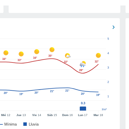
5
4
35°
34°
34°
33°
32°
32°
3
28°
2
21°
21°
20°
20°
20°
19°
19°
1
0.3
l/m²
Mié
12
Jue
13
Vie
14
Sáb
15
Dom
16
Lun
17
Mar
18
Mínima
Lluvia