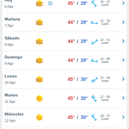
15
-
37
45°
/
29°
km/h
6 Ago
do en
 mismo.
sultar más
Mañana
12
-
29
44°
/
29°
 en nuestra
km/h
7 Ago
 Cookies
y
ualquier
Sábado
12
-
31
44°
/
29°
km/h
8 Ago
ento
 botón
ación de
Domingo
15
-
40
44°
/
29°
kies
km/h
9 Ago
 disponible
e nuestra
Lunes
22
-
49
.
45°
/
30°
km/h
10 Ago
IVAMENTE,
Martes
21
-
56
45°
/
30°
km/h
11 Ago
as
 a cookies
Miércoles
18
-
47
45°
/
30°
km/h
 no aceptar
12 Ago
ón de