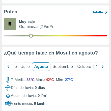
 seleccionar
o.
Polen
Detalle
calización
precisa e
Muy bajo
ión mediante
Gramíneas (2 #/m³)
, publicidad
dos,
 publicidad
,
¿Qué tiempo hace en Mosul en
agosto
?
ón de
 desarrollo
s.
yo
Junio
Julio
Agosto
Septiembre
Octubre
Noviemb
tros 1199
ios
T. Media:
35°C
Max.:
42°C
Min:
27°C
Días de lluvia:
0
días
Acum. de lluvia:
0 l/m²
Viento medio:
9 km/h