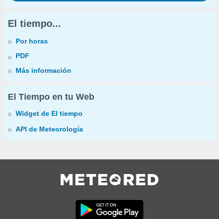
El tiempo...
Por horas
PDF
Más información
El Tiempo en tu Web
Widget de El tiempo
API de Meteorología