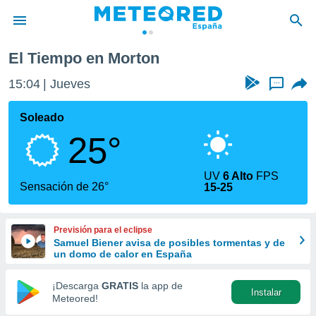
El Tiempo en Morton
privacidad
15:04
Jueves
...
o de
tiempo.com)
borado por
Soleado
es para
25°
ue la
 que se
e calidad.
UV
6 Alto
FPS
eder a este
Sensación de 26°
15-25
ediante las
opciones:
Previsión para el eclipse
ookies y
Samuel Biener avisa de posibles tormentas y de
e forma
un domo de calor en España
d digital
¡Descarga
GRATIS
la app de
Instalar
ada, basada
Meteored!
mación