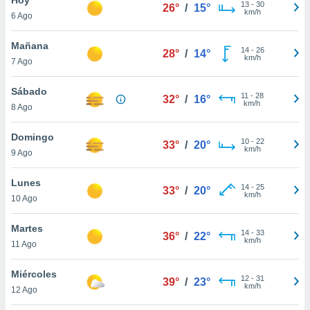
13
-
30
26°
/
15°
km/h
6 Ago
do en
 mismo.
sultar más
Mañana
14
-
26
28°
/
14°
 en nuestra
km/h
7 Ago
 Cookies
y
ualquier
Sábado
11
-
28
32°
/
16°
km/h
8 Ago
ento
 botón
ación de
Domingo
10
-
22
33°
/
20°
kies
km/h
9 Ago
 disponible
e nuestra
Lunes
14
-
25
.
33°
/
20°
km/h
10 Ago
IVAMENTE,
Martes
14
-
33
36°
/
22°
km/h
11 Ago
as
 a cookies
Miércoles
12
-
31
39°
/
23°
km/h
 no aceptar
12 Ago
ón de