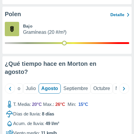
 seleccionar
o.
Polen
Detalle
calización
precisa e
Bajo
ión mediante
Gramíneas (20 #/m³)
, publicidad
dos,
 publicidad
,
¿Qué tiempo hace en Morton en
ón de
agosto
?
 desarrollo
s.
tros 1199
yo
Junio
Julio
Agosto
Septiembre
Octubre
Noviemb
ios
T. Media:
20°C
Max.:
26°C
Min:
15°C
Días de lluvia:
8
días
Acum. de lluvia:
49 l/m²
Viento medio:
11 km/h