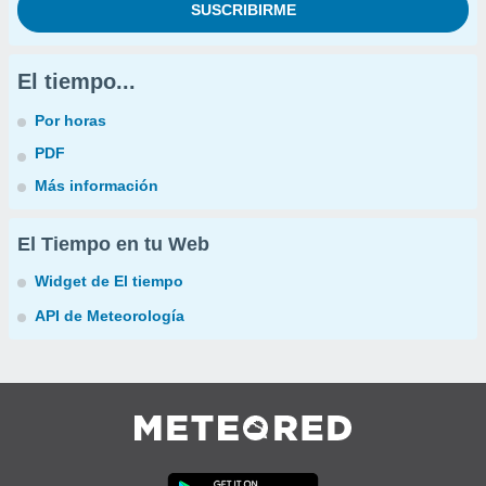
El tiempo...
Por horas
PDF
Más información
El Tiempo en tu Web
Widget de El tiempo
API de Meteorología