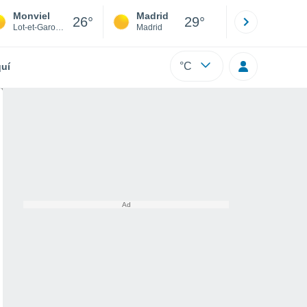
Monviel
Madrid
Barcelona
26°
29°
Lot-et-Garonne
Madrid
Barcelona
°C
uí