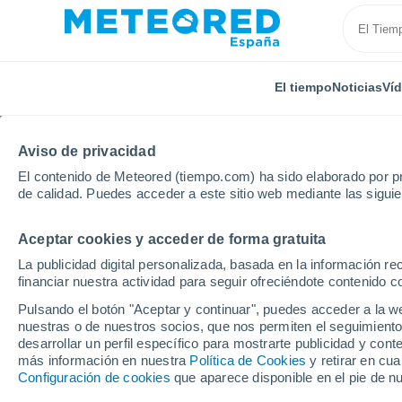
El tiempo
Noticias
Ví
Aviso de privacidad
El contenido de Meteored (tiempo.com) ha sido elaborado por pr
de calidad. Puedes acceder a este sitio web mediante las sigui
Aceptar cookies y acceder de forma gratuita
Inicio
Francia
Nueva Aquitania
Lot y Garona
La publicidad digital personalizada, basada en la información r
financiar nuestra actividad para seguir ofreciéndote contenido c
El Tiempo en Monviel
Pulsando el botón "Aceptar y continuar", puedes acceder a la w
nuestras o de nuestros socios, que nos permiten el seguimiento
11:21
Viernes
desarrollar un perfil específico para mostrarte publicidad y co
más información en nuestra
Política de Cookies
y retirar en cu
Configuración de cookies
que aparece disponible en el pie de n
Soleado