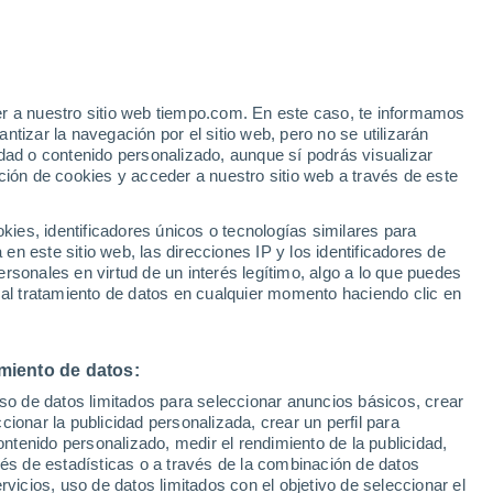
o
er a nuestro sitio web tiempo.com. En este caso, te informamos
tizar la navegación por el sitio web, pero no se utilizarán
dad o contenido personalizado, aunque sí podrás visualizar
ción de cookies y acceder a nuestro sitio web a través de este
ca por
es, identificadores únicos o tecnologías similares para
n este sitio web, las direcciones IP y los identificadores de
rsonales en virtud de un interés legítimo, algo a lo que puedes
 temperatura
Radar de lluvia
Satélites
Modelos
 al tratamiento de datos en cualquier momento haciendo clic en
miento de datos:
Lunes
Martes
Miércoles
Jueves
uso de datos limitados para seleccionar anuncios básicos, crear
10 Ago
11 Ago
12 Ago
13 Ago
ccionar la publicidad personalizada, crear un perfil para
ontenido personalizado, medir el rendimiento de la publicidad,
vés de estadísticas o a través de la combinación de datos
rvicios, uso de datos limitados con el objetivo de seleccionar el