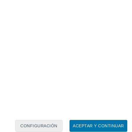
Calendario lunar
Lun
Mar
Mié
Jue
Vie
Sáb
Dom
7
8
9
10
11
12
13
14
15
16
17
18
19
20
CONFIGURACIÓN
ACEPTAR Y CONTINUAR