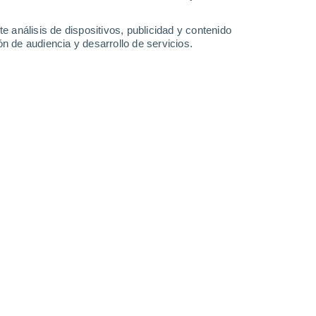
33°
/
21°
36°
/
21°
37°
/
23°
38°
/
20°
e análisis de dispositivos, publicidad y contenido
n de audiencia y desarrollo de servicios.
-
24
km/h
7
-
15
km/h
11
-
21
km/h
6
-
19
km/h
o
Oeste
4 Medio
3
-
14 km/h
FPS:
6-10
Noroeste
6 Alto
4
-
16 km/h
FPS:
15-25
Noroeste
7 Alto
5
-
18 km/h
FPS:
15-25
Norte
8 ¡Muy Alto!
5
-
19 km/h
FPS:
25-50