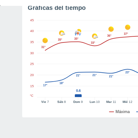
Gráficas del tiempo
45
40
37°
36°
35°
35°
35
33°
31°
30
25
23°
20
21°
21°
21°
18°
17°
15
0.6
°C
Vie
7
Sáb
8
Dom
9
Lun
10
Mar
11
Mié
12
Máxima