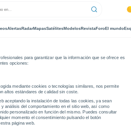
deos
Alertas
Radar
Mapas
Satélites
Modelos
Revista
Foro
El mundo
Esq
ofesionales para garantizar que la información que se ofrece es
entes opciones:
Monviel
ecogida mediante cookies o tecnologías similares, nos permite
on altos estándares de calidad sin coste.
eb aceptando la instalación de todas las cookies, ya sean
 y análisis del comportamiento en el sitio web, así como
...
ntenido personalizado en función del mismo. Puedes consultar
alquier momento el consentimiento pulsando el botón
Por horas
uestra página web.
Cielos despejados en las
próximas horas