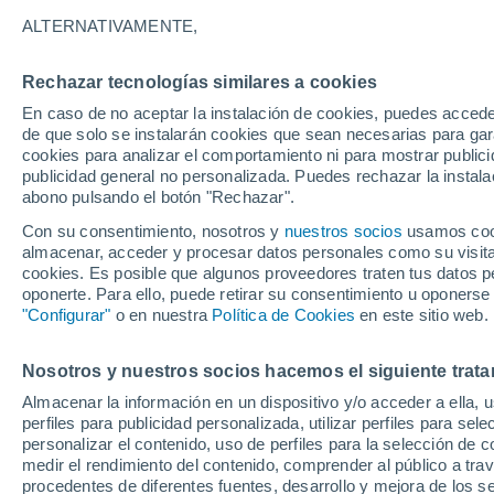
24°
ALTERNATIVAMENTE,
Rechazar tecnologías similares a cookies
UV
4 Medi
En caso de no aceptar la instalación de cookies, puedes acced
Sensación de 26°
FPS
6-10
de que solo se instalarán cookies que sean necesarias para garan
cookies para analizar el comportamiento ni para mostrar publici
publicidad general no personalizada. Puedes rechazar la instala
abono pulsando el botón "Rechazar".
Actualidad
El secreto del mar de ardora: la ciencia expli
Con su consentimiento, nosotros y
nuestros socios
usamos cooki
qué brillan en la noche las playas de Galicia
almacenar, acceder y procesar datos personales como su visita e
cookies. Es posible que algunos proveedores traten tus datos pe
El Tiempo 1 - 7 días
Por horas
Actualidad
Mapa de
oponerte. Para ello, puede retirar su consentimiento u oponerse
"Configurar"
o en nuestra
Política de Cookies
en este sitio web.
Nosotros y nuestros socios hacemos el siguiente trata
Mañana
Domingo
Hoy
Almacenar la información en un dispositivo y/o acceder a ella, 
8 Ago
9 Ago
7 Ago
perfiles para publicidad personalizada, utilizar perfiles para sele
personalizar el contenido, uso de perfiles para la selección de c
medir el rendimiento del contenido, comprender al público a tra
procedentes de diferentes fuentes, desarrollo y mejora de los se
60%