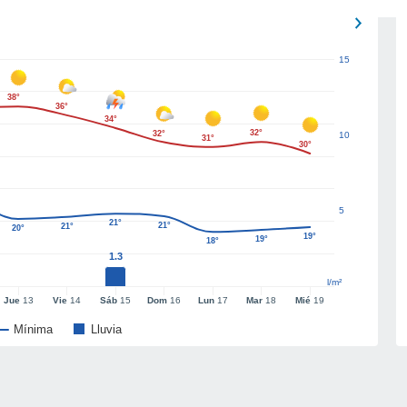
15
38°
36°
34°
32°
32°
10
31°
30°
5
21°
21°
21°
20°
19°
19°
18°
1.3
l/m²
Jue
13
Vie
14
Sáb
15
Dom
16
Lun
17
Mar
18
Mié
19
Mínima
Lluvia