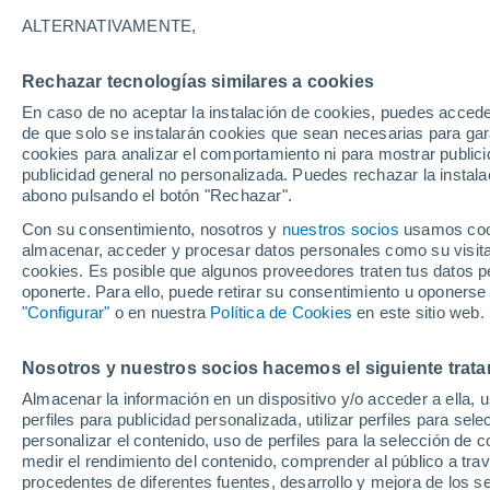
24°
ALTERNATIVAMENTE,
Rechazar tecnologías similares a cookies
Este
En caso de no aceptar la instalación de cookies, puedes acced
Sensación de 25°
12
-
29 km
de que solo se instalarán cookies que sean necesarias para garan
cookies para analizar el comportamiento ni para mostrar publici
publicidad general no personalizada. Puedes rechazar la instala
abono pulsando el botón "Rechazar".
Tormentas muy fuertes
Dejarán lluvias muy intensas, reventones y
Con su consentimiento, nosotros y
nuestros socios
usamos cooki
pedrisco en las comunidades del norte
almacenar, acceder y procesar datos personales como su visita e
cookies. Es posible que algunos proveedores traten tus datos pe
El Tiempo 1 - 7 días
Por horas
Actualidad
Mapa de
oponerte. Para ello, puede retirar su consentimiento u oponerse
"Configurar"
o en nuestra
Política de Cookies
en este sitio web.
Nosotros y nuestros socios hacemos el siguiente trata
Mañana
Lunes
Hoy
Almacenar la información en un dispositivo y/o acceder a ella, 
9 Ago
10 Ago
8 Ago
perfiles para publicidad personalizada, utilizar perfiles para sele
personalizar el contenido, uso de perfiles para la selección de c
medir el rendimiento del contenido, comprender al público a tra
procedentes de diferentes fuentes, desarrollo y mejora de los se
30%
40%