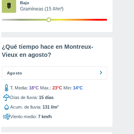
Bajo
Gramíneas (15 #/m³)
¿Qué tiempo hace en Montreux-
Vieux en
agosto
?
Agosto
T. Media:
18°C
Max.:
23°C
Min:
14°C
Días de lluvia:
15
días
Acum. de lluvia:
131 l/m²
Viento medio:
7 km/h