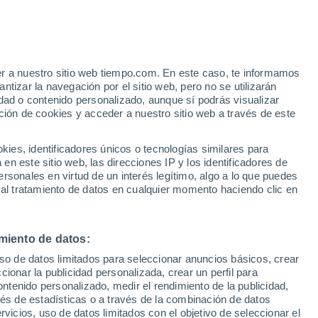
er a nuestro sitio web tiempo.com. En este caso, te informamos
/h
tizar la navegación por el sitio web, pero no se utilizarán
dad o contenido personalizado, aunque sí podrás visualizar
ción de cookies y acceder a nuestro sitio web a través de este
es, identificadores únicos o tecnologías similares para
n este sitio web, las direcciones IP y los identificadores de
rsonales en virtud de un interés legítimo, algo a lo que puedes
 temperatura
Radar de lluvia
Satélites
Modelos
 al tratamiento de datos en cualquier momento haciendo clic en
miento de datos:
Martes
Miércoles
Jueves
Viernes
uso de datos limitados para seleccionar anuncios básicos, crear
11 Ago
12 Ago
13 Ago
14 Ago
ccionar la publicidad personalizada, crear un perfil para
ontenido personalizado, medir el rendimiento de la publicidad,
vés de estadísticas o a través de la combinación de datos
rvicios, uso de datos limitados con el objetivo de seleccionar el