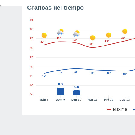
Gráficas del tiempo
45
40
34°
35
33°
33°
32°
32°
30°
30
25
20
19°
18°
18°
18°
18°
15
17°
0.8
10
0.5
°C
Sáb
8
Dom
9
Lun
10
Mar
11
Mié
12
Jue
13
Máxima