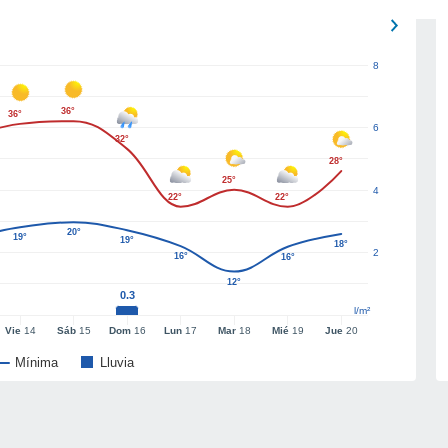
8
36°
36°
6
32°
28°
25°
4
22°
22°
20°
19°
19°
18°
2
16°
16°
12°
0.3
l/m²
Vie
14
Sáb
15
Dom
16
Lun
17
Mar
18
Mié
19
Jue
20
Mínima
Lluvia