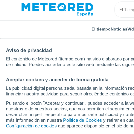
El tiempo
Noticias
Ví
Aviso de privacidad
El contenido de Meteored (tiempo.com) ha sido elaborado por pr
de calidad. Puedes acceder a este sitio web mediante las sigui
Aceptar cookies y acceder de forma gratuita
Inicio
Francia
Gran Este
Alto Rin
Montreux-
La publicidad digital personalizada, basada en la información r
financiar nuestra actividad para seguir ofreciéndote contenido c
El Tiempo en Montreux
Pulsando el botón "Aceptar y continuar", puedes acceder a la w
nuestras o de nuestros socios, que nos permiten el seguimiento
10:57
Sábado
desarrollar un perfil específico para mostrarte publicidad y co
más información en nuestra
Política de Cookies
y retirar en cu
Configuración de cookies
que aparece disponible en el pie de n
Soleado