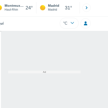
Montreux-Vieux
Madrid
Barcelona
24°
31°
Haut-Rhin
Madrid
Barcelona
°C
uí