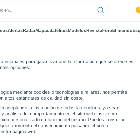
deos
Alertas
Radar
Mapas
Satélites
Modelos
Revista
Foro
El mundo
Esq
ofesionales para garantizar que la información que se ofrece es
entes opciones:
Vieux
ecogida mediante cookies o tecnologías similares, nos permite
on altos estándares de calidad sin coste.
-Vieux
eb aceptando la instalación de todas las cookies, ya sean
 y análisis del comportamiento en el sitio web, así como
...
ntenido personalizado en función del mismo. Puedes consultar
alquier momento el consentimiento pulsando el botón
Por horas
uestra página web.
Intervalos nubosos en las
próximas horas