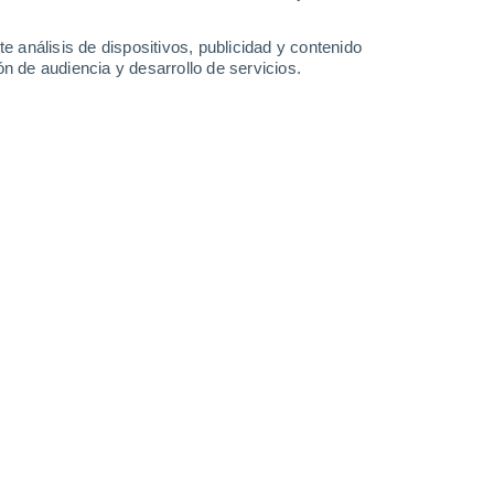
30°
/
18°
32°
/
18°
34°
/
18°
36°
/
19°
e análisis de dispositivos, publicidad y contenido
n de audiencia y desarrollo de servicios.
-
32
km/h
14
-
33
km/h
12
-
30
km/h
7
-
23
km/h
de agosto
Este
4 Medio
12
-
29 km/h
FPS:
6-10
Este
6 Alto
12
-
29 km/h
FPS:
15-25
Este
7 Alto
11
-
29 km/h
FPS:
15-25
Este
7 Alto
11
-
29 km/h
FPS:
15-25