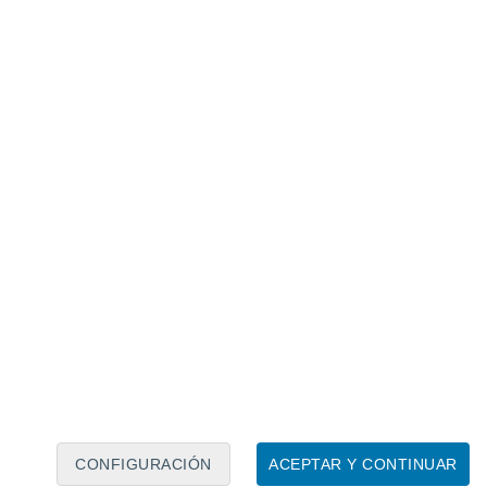
Calendario lunar
Lun
Mar
Mié
Jue
Vie
Sáb
Dom
8
9
10
11
12
13
14
15
16
17
18
19
20
21
CONFIGURACIÓN
ACEPTAR Y CONTINUAR