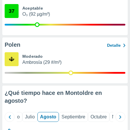
 seleccionar
o.
Aceptable
37
O₃ (92 µg/m³)
calización
precisa e
ión mediante
, publicidad
Polen
Detalle
dos,
 publicidad
Moderado
,
Ambrosía (29 #/m³)
ón de
 desarrollo
s.
tros 1199
ios
¿Qué tiempo hace en Montoldre en
agosto
?
yo
Junio
Julio
Agosto
Septiembre
Octubre
Noviemb