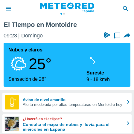
El Tiempo en Montoldre
privacidad
09:23
Domingo
...
o de
tiempo.com)
borado por
Nubes y claros
es para
25°
ue la
 que se
e calidad.
Sureste
eder a este
Sensación de 26°
9
18 km/h
ediante las
opciones:
ookies y
Aviso de nivel amarillo
Alerta moderada por altas temperaturas en Montoldre hoy
e forma
d digital
¿Lloverá en el eclipse?
ada, basada
Consulta el mapa de nubes y lluvia para el
miércoles en España
mación