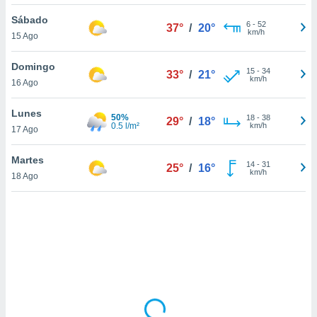
uedes
uestro sitio
Sábado
6
-
52
37°
/
20°
.com. En
km/h
15 Ago
te
 de que
Domingo
talarán
15
-
34
33°
/
21°
km/h
16 Ago
e sean
para
a
Lunes
50%
18
-
38
29°
/
18°
por el sitio
0.5 l/m²
km/h
17 Ago
o se
cookies para
Martes
14
-
31
25°
/
16°
km/h
18 Ago
nto ni para
licidad o
ado, aunque
sualizar
general no
ada. Puedes
 instalación
y acceder a
io web a
ste abono