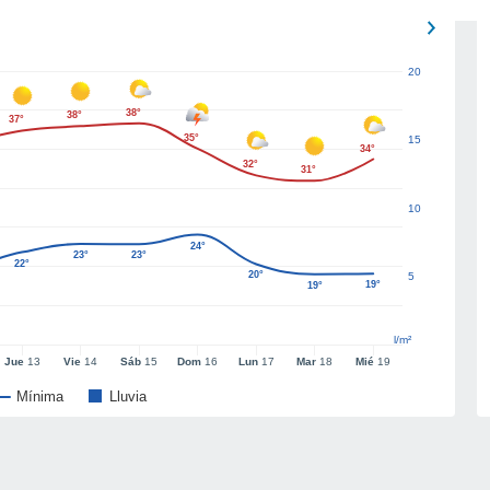
20
38°
38°
37°
35°
15
34°
32°
31°
10
24°
23°
23°
22°
20°
5
19°
19°
l/m²
Jue
13
Vie
14
Sáb
15
Dom
16
Lun
17
Mar
18
Mié
19
Mínima
Lluvia