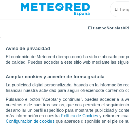
El tiempo
Noticias
Ví
Aviso de privacidad
El contenido de Meteored (tiempo.com) ha sido elaborado por pr
de calidad. Puedes acceder a este sitio web mediante las sigui
Aceptar cookies y acceder de forma gratuita
Inicio
Francia
Auvernia-Ródano-Alpes
Departam
La publicidad digital personalizada, basada en la información r
financiar nuestra actividad para seguir ofreciéndote contenido c
El Tiempo en Montluel
Pulsando el botón "Aceptar y continuar", puedes acceder a la w
nuestras o de nuestros socios, que nos permiten el seguimiento
12:55
Viernes
desarrollar un perfil específico para mostrarte publicidad y co
más información en nuestra
Política de Cookies
y retirar en cu
Configuración de cookies
que aparece disponible en el pie de n
Soleado