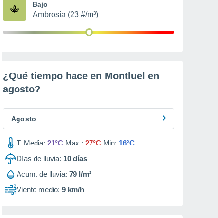
Bajo
Ambrosía (23 #/m³)
¿Qué tiempo hace en Montluel en
agosto
?
Agosto
T. Media:
21°C
Max.:
27°C
Min:
16°C
Días de lluvia:
10
días
Acum. de lluvia:
79 l/m²
Viento medio:
9 km/h