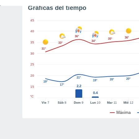
Gráficas del tiempo
45
40
36°
36°
35°
34°
35
33°
31°
30
25
20
21°
20°
20°
19°
19°
17°
2.2
15
0.4
°C
Vie
7
Sáb
8
Dom
9
Lun
10
Mar
11
Mié
12
Máxima