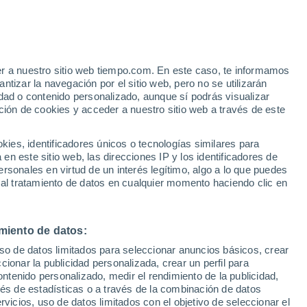
Aviso de nivel amarillo
Alerta moderada por altas
temperaturas en Montluel hoy
er a nuestro sitio web tiempo.com. En este caso, te informamos
/h
tizar la navegación por el sitio web, pero no se utilizarán
dad o contenido personalizado, aunque sí podrás visualizar
ción de cookies y acceder a nuestro sitio web a través de este
es, identificadores únicos o tecnologías similares para
n este sitio web, las direcciones IP y los identificadores de
rsonales en virtud de un interés legítimo, algo a lo que puedes
 temperatura
Radar de lluvia
Satélites
Modelos
 al tratamiento de datos en cualquier momento haciendo clic en
miento de datos:
Lunes
Martes
Miércoles
Jueves
uso de datos limitados para seleccionar anuncios básicos, crear
10 Ago
11 Ago
12 Ago
13 Ago
ccionar la publicidad personalizada, crear un perfil para
ontenido personalizado, medir el rendimiento de la publicidad,
vés de estadísticas o a través de la combinación de datos
rvicios, uso de datos limitados con el objetivo de seleccionar el
50%