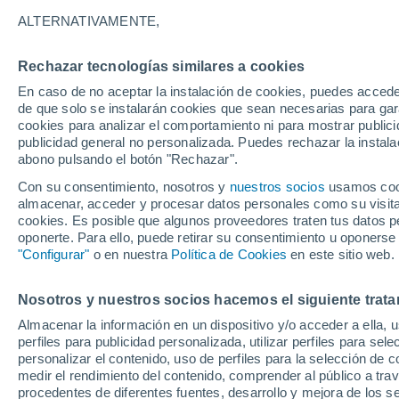
28°
ALTERNATIVAMENTE,
Rechazar tecnologías similares a cookies
Norte
En caso de no aceptar la instalación de cookies, puedes acced
Sensación de 27°
17
-
39 km
de que solo se instalarán cookies que sean necesarias para garan
cookies para analizar el comportamiento ni para mostrar publici
publicidad general no personalizada. Puedes rechazar la instala
abono pulsando el botón "Rechazar".
Tormentas fuertes
Esta tarde las tormentas dejarán fenómenos
Con su consentimiento, nosotros y
nuestros socios
usamos cooki
adversos en 6 comunidades
almacenar, acceder y procesar datos personales como su visita e
cookies. Es posible que algunos proveedores traten tus datos pe
El Tiempo 1 - 7 días
Por horas
Actualidad
Mapa de
oponerte. Para ello, puede retirar su consentimiento u oponerse
"Configurar"
o en nuestra
Política de Cookies
en este sitio web.
Nosotros y nuestros socios hacemos el siguiente trata
Mañana
Domingo
Hoy
Almacenar la información en un dispositivo y/o acceder a ella, 
8 Ago
9 Ago
7 Ago
perfiles para publicidad personalizada, utilizar perfiles para sele
personalizar el contenido, uso de perfiles para la selección de c
medir el rendimiento del contenido, comprender al público a tra
procedentes de diferentes fuentes, desarrollo y mejora de los se
60%