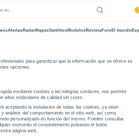
deos
Alertas
Radar
Mapas
Satélites
Modelos
Revista
Foro
El mundo
Esq
ofesionales para garantizar que la información que se ofrece es
entes opciones:
ento de Ain
Montluel
ecogida mediante cookies o tecnologías similares, nos permite
on altos estándares de calidad sin coste.
eb aceptando la instalación de todas las cookies, ya sean
 y análisis del comportamiento en el sitio web, así como
...
ntenido personalizado en función del mismo. Puedes consultar
alquier momento el consentimiento pulsando el botón
Por horas
uestra página web.
Cielos despejados en las
próximas horas