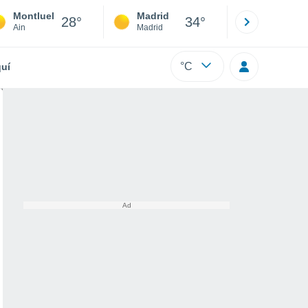
Montluel
Madrid
Barcelona
28°
34°
Ain
Madrid
Barcelona
°C
uí