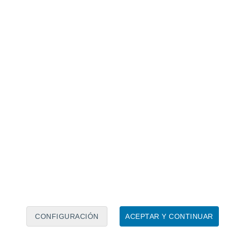
Calendario lunar
Lun
Mar
Mié
Jue
Vie
Sáb
Dom
7
8
9
10
11
12
13
14
15
16
17
18
19
20
CONFIGURACIÓN
ACEPTAR Y CONTINUAR