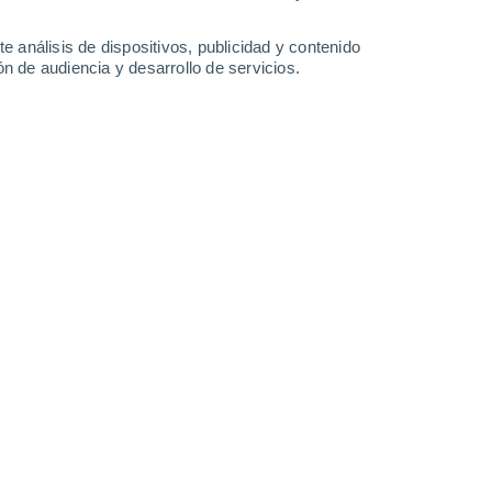
0.4 l/m²
34°
/
19°
35°
/
20°
36°
/
20°
37°
/
22°
e análisis de dispositivos, publicidad y contenido
n de audiencia y desarrollo de servicios.
-
30
km/h
9
-
26
km/h
8
-
23
km/h
6
-
18
km/h
to
Norte
7 Alto
17
-
39 km/h
FPS:
15-25
Norte
8 ¡Muy Alto!
18
-
40 km/h
FPS:
25-50
Norte
7 Alto
18
-
41 km/h
FPS:
15-25
Norte
5 Medio
18
-
40 km/h
FPS:
6-10