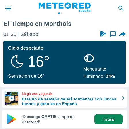
El Tiempo en Monthois
privacidad
01:35
Sábado
...
o de
tiempo.com)
borado por
Cielo despejado
es para
16°
ue la
 que se
e calidad.
Menguante
eder a este
Sensación de 16°
Iluminada:
24%
ediante las
opciones:
Llega una vaguada
ookies y
Este fin de semana dejará tormentas con lluvias
e forma
fuertes y granizo en España
d digital
¡Descarga
GRATIS
la app de
Instalar
ada, basada
Meteored!
mación