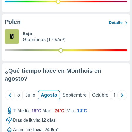
 seleccionar
o.
calización
precisa e
Polen
Detalle
ión mediante
Bajo
, publicidad
Gramíneas (17 #/m³)
dos,
 publicidad
,
ón de
¿Qué tiempo hace en Monthois en
 desarrollo
s.
agosto
?
tros 1199
ios
yo
Junio
Julio
Agosto
Septiembre
Octubre
Noviemb
T. Media:
19°C
Max.:
24°C
Min:
14°C
Días de lluvia:
12
días
Acum. de lluvia:
74 l/m²