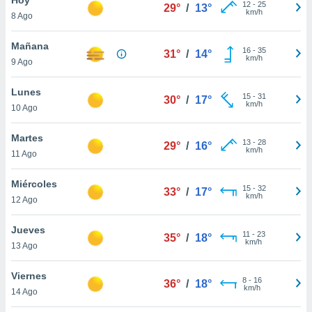
12
-
25
29°
/
13°
km/h
8 Ago
do en
 mismo.
sultar más
Mañana
16
-
35
31°
/
14°
 en nuestra
km/h
9 Ago
 Cookies
y
ualquier
Lunes
15
-
31
30°
/
17°
km/h
10 Ago
ento
 botón
ación de
Martes
13
-
28
29°
/
16°
kies
km/h
11 Ago
 disponible
e nuestra
Miércoles
15
-
32
.
33°
/
17°
km/h
12 Ago
IVAMENTE,
Jueves
11
-
23
35°
/
18°
km/h
13 Ago
as
 a cookies
Viernes
8
-
16
36°
/
18°
km/h
 no aceptar
14 Ago
ón de