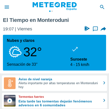
El Tiempo en Monteroduni
privacidad
19:07
Viernes
...
o de
tiempo.com)
borado por
Nubes y claros
es para
32°
ue la
 que se
e calidad.
Suroeste
eder a este
Sensación de 33°
4
15 km/h
ediante las
opciones:
Aviso de nivel naranja
ookies y
Alerta importante por altas temperaturas en Monteroduni
e forma
hoy
d digital
Tormentas fuertes
ada, basada
Esta tarde las tormentas dejarán fenómenos
adversos en 6 comunidades
mación