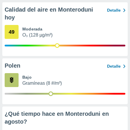
 seleccionar
o.
Calidad del aire en Monteroduni
Detalle
calización
hoy
precisa e
ión mediante
Moderada
49
O₃ (128 µg/m³)
, publicidad
dos,
 publicidad
,
ón de
Polen
Detalle
 desarrollo
s.
Bajo
Gramíneas (8 #/m³)
tros 1199
ios
¿Qué tiempo hace en Monteroduni en
agosto
?