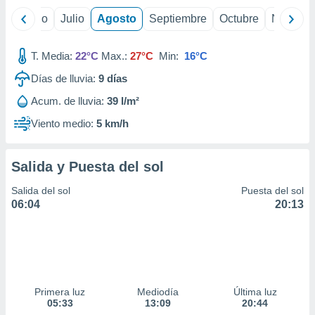
yo
Junio
Julio
Agosto
Septiembre
Octubre
Noviemb
T. Media:
22°C
Max.:
27°C
Min:
16°C
Días de lluvia:
9
días
Acum. de lluvia:
39 l/m²
Viento medio:
5 km/h
Salida y Puesta del sol
Salida del sol
Puesta del sol
06:04
20:13
Primera luz
Mediodía
Última luz
05:33
13:09
20:44