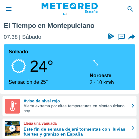
El Tiempo en Montepulciano
privacidad
07:38
Sábado
...
o de
tiempo.com)
borado por
Soleado
es para
24°
ue la
 que se
e calidad.
Noroeste
eder a este
Sensación de 25°
2
10 km/h
ediante las
opciones:
Aviso de nivel rojo
ookies y
Alerta extrema por altas temperaturas en Montepulciano
e forma
hoy
d digital
Llega una vaguada
ada, basada
Este fin de semana dejará tormentas con lluvias
fuertes y granizo en España
mación