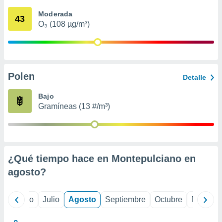
 seleccionar
o.
Moderada
43
O₃ (108 µg/m³)
calización
precisa e
ión mediante
, publicidad
Polen
Detalle
dos,
 publicidad
Bajo
,
Gramíneas (13 #/m³)
ón de
 desarrollo
s.
tros 1199
ios
¿Qué tiempo hace en Montepulciano en
agosto
?
yo
Junio
Julio
Agosto
Septiembre
Octubre
Noviemb