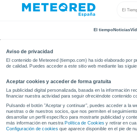
El tiempo
Noticias
Ví
Aviso de privacidad
El contenido de Meteored (tiempo.com) ha sido elaborado por pr
de calidad. Puedes acceder a este sitio web mediante las sigui
Aceptar cookies y acceder de forma gratuita
Inicio
Portugal
Distrito de Coimbra
Montemor-o
La publicidad digital personalizada, basada en la información r
financiar nuestra actividad para seguir ofreciéndote contenido c
El Tiempo en Montemor
Pulsando el botón "Aceptar y continuar", puedes acceder a la w
nuestras o de nuestros socios, que nos permiten el seguimiento
02:38
Viernes
desarrollar un perfil específico para mostrarte publicidad y co
más información en nuestra
Política de Cookies
y retirar en cu
Configuración de cookies
que aparece disponible en el pie de n
Nubes y claros