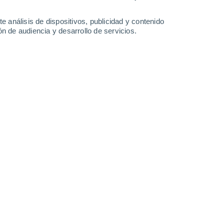
27°
/
18°
28°
/
17°
29°
/
19°
30°
/
16°
e análisis de dispositivos, publicidad y contenido
n de audiencia y desarrollo de servicios.
-
42
km/h
18
-
41
km/h
16
-
39
km/h
13
-
37
km/h
 7 de agosto
Noroeste
0 Bajo
5
-
10 km/h
FPS:
no
Norte
0 Bajo
3
-
8 km/h
FPS:
no
Noreste
0 Bajo
3
-
6 km/h
FPS:
no
Norte
0 Bajo
2
-
7 km/h
FPS:
no