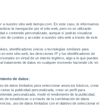
e
er a nuestro sitio web tiempo.com. En este caso, te informamos
:
35%
tizar la navegación por el sitio web, pero no se utilizarán
dad o contenido personalizado, aunque sí podrás visualizar
ción de cookies y acceder a nuestro sitio web a través de este
 de
es, identificadores únicos o tecnologías similares para
n este sitio web, las direcciones IP y los identificadores de
rsonales en virtud de un interés legítimo, algo a lo que puedes
 lluvia
Radar de lluvia
Satélites
Modelos
 al tratamiento de datos en cualquier momento haciendo clic en
miento de datos:
Lunes
Martes
Miércoles
Jueves
uso de datos limitados para seleccionar anuncios básicos, crear
10 Ago
11 Ago
12 Ago
13 Ago
ccionar la publicidad personalizada, crear un perfil para
ontenido personalizado, medir el rendimiento de la publicidad,
vés de estadísticas o a través de la combinación de datos
rvicios, uso de datos limitados con el objetivo de seleccionar el