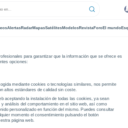
deos
Alertas
Radar
Mapas
Satélites
Modelos
Revista
Foro
El mundo
Esq
ofesionales para garantizar que la información que se ofrece es
entes opciones:
-Velho
ecogida mediante cookies o tecnologías similares, nos permite
on altos estándares de calidad sin coste.
-o-Velho
eb aceptando la instalación de todas las cookies, ya sean
 y análisis del comportamiento en el sitio web, así como
...
ntenido personalizado en función del mismo. Puedes consultar
alquier momento el consentimiento pulsando el botón
Por horas
uestra página web.
Se esperan bancos de niebla en
las próximas horas