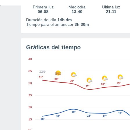
Primera luz
Mediodía
Última luz
06:08
13:40
21:11
Duración del día
14h 4m
Tiempo para el amanecer
3h 30m
Gráficas del tiempo
40
35
31°
30°
30°
30
29°
28°
27°
25
20
19°
19°
18°
18°
17°
15
16°