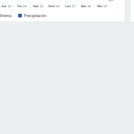
l/m²
Jue
13
Vie
14
Sáb
15
Dom
16
Lun
17
Mar
18
Mié
19
Mínima
Precipitación