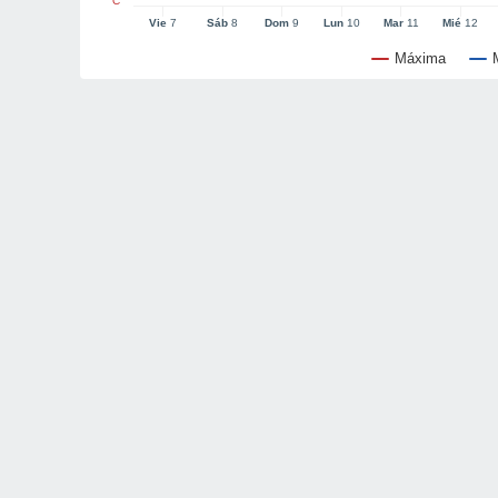
°C
Vie
7
Sáb
8
Dom
9
Lun
10
Mar
11
Mié
12
Máxima