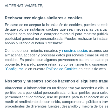
17°
ALTERNATIVAMENTE,
Rechazar tecnologías similares a cookies
Menguant
En caso de no aceptar la instalación de cookies, puedes acced
Iluminada
Sensación de 17°
de que solo se instalarán cookies que sean necesarias para garan
cookies para analizar el comportamiento ni para mostrar publici
publicidad general no personalizada. Puedes rechazar la instala
abono pulsando el botón "Rechazar".
Previsión para el eclipse
Samuel Biener avisa de posibles tormentas y
Con su consentimiento, nosotros y
nuestros socios
usamos cooki
un domo de calor en España
almacenar, acceder y procesar datos personales como su visita e
cookies. Es posible que algunos proveedores traten tus datos pe
El Tiempo 1 - 7 días
Por horas
Actualidad
Mapa de
oponerte. Para ello, puede retirar su consentimiento u oponerse
"Configurar"
o en nuestra
Política de Cookies
en este sitio web.
Nosotros y nuestros socios hacemos el siguiente trata
Mañana
Domingo
Hoy
Almacenar la información en un dispositivo y/o acceder a ella, 
8 Ago
9 Ago
7 Ago
perfiles para publicidad personalizada, utilizar perfiles para sele
personalizar el contenido, uso de perfiles para la selección de c
medir el rendimiento del contenido, comprender al público a tra
procedentes de diferentes fuentes, desarrollo y mejora de los se