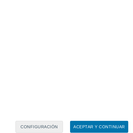
Calendario lunar
Lun
Mar
Mié
Jue
Vie
Sáb
Dom
7
8
9
10
11
12
13
14
15
16
CONFIGURACIÓN
ACEPTAR Y CONTINUAR