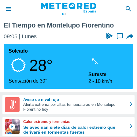
iorentino
El Tiempo en Montelupo Fiorentino
privacidad
09:05
Lunes
...
o de
tiempo.com)
borado por
Soleado
es para
28°
ue la
 que se
e calidad.
Sureste
eder a este
Sensación de 30°
2
10 km/h
ediante las
opciones:
Aviso de nivel rojo
ookies y
Alerta extrema por altas temperaturas en Montelupo
e forma
Fiorentino hoy
d digital
Calor extremo y tormentas
ada, basada
Se avecinan siete días de calor extremo que
derivará en tormentas fuertes
mación