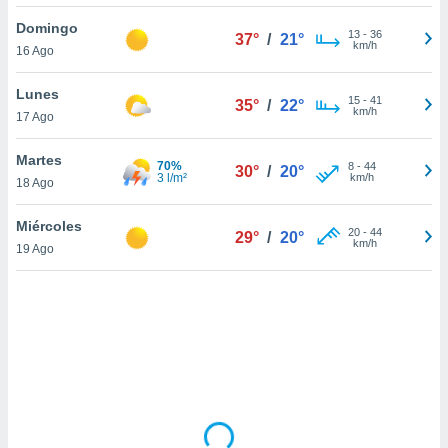
uedes
uestro sitio
Domingo
13
-
36
37°
/
21°
.com. En
km/h
16 Ago
te
 de que
Lunes
talarán
15
-
41
35°
/
22°
km/h
17 Ago
e sean
para
a
Martes
70%
8
-
44
30°
/
20°
por el sitio
3 l/m²
km/h
18 Ago
o se
cookies para
Miércoles
20
-
44
29°
/
20°
km/h
19 Ago
nto ni para
licidad o
ado, aunque
sualizar
general no
ada. Puedes
 instalación
y acceder a
io web a
ste abono