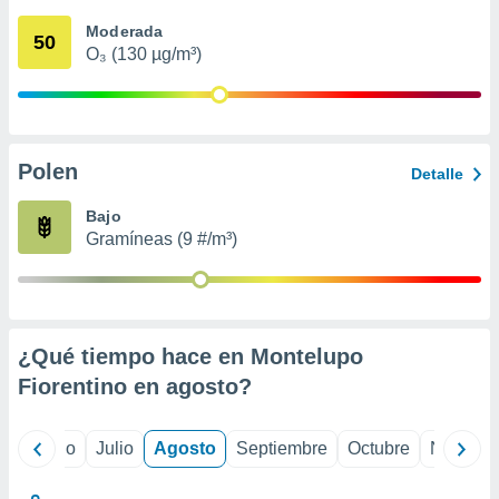
 seleccionar
o.
Moderada
50
O₃ (130 µg/m³)
calización
precisa e
ión mediante
, publicidad
Polen
Detalle
dos,
 publicidad
Bajo
,
Gramíneas (9 #/m³)
ón de
 desarrollo
s.
tros 1199
ios
¿Qué tiempo hace en Montelupo
Fiorentino en
agosto
?
yo
Junio
Julio
Agosto
Septiembre
Octubre
Noviemb