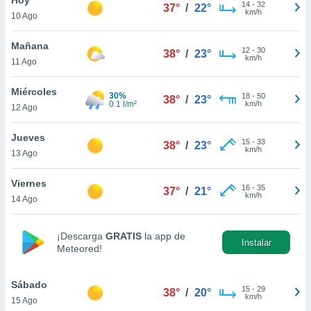
14
-
32
37°
/
22°
km/h
10 Ago
do en
 mismo.
sultar más
Mañana
12
-
30
38°
/
23°
 en nuestra
km/h
11 Ago
 Cookies
y
ualquier
Miércoles
30%
18
-
50
38°
/
23°
0.1 l/m²
km/h
12 Ago
ento
 botón
ación de
Jueves
15
-
33
38°
/
23°
kies
km/h
13 Ago
 disponible
e nuestra
Viernes
16
-
35
.
37°
/
21°
km/h
14 Ago
IVAMENTE,
¡Descarga
GRATIS
la app de
Instalar
Meteored!
as
 a cookies
Sábado
 no aceptar
15
-
29
38°
/
20°
km/h
15 Ago
ón de