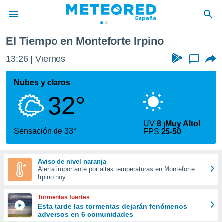
El Tiempo en Monteforte Irpino
privacidad
13:26
Viernes
...
o de
tiempo.com)
borado por
Nubes y claros
es para
32°
ue la
 que se
e calidad.
UV
8 ¡Muy Alto!
eder a este
Sensación de 33°
FPS
25-50
ediante las
opciones:
Aviso de nivel naranja
ookies y
Alerta importante por altas temperaturas en Monteforte
e forma
Irpino hoy
d digital
Tormentas fuertes
ada, basada
Esta tarde las tormentas dejarán fenómenos
adversos en 6 comunidades
mación