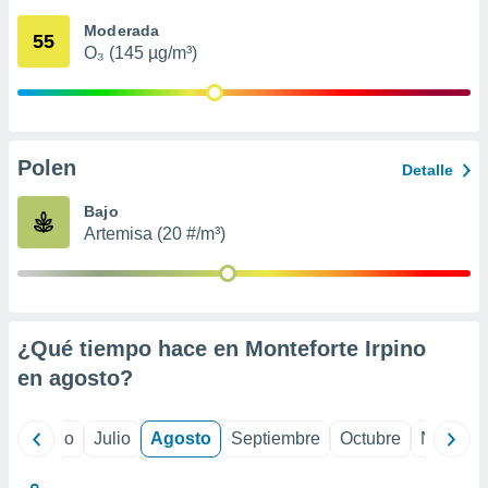
 seleccionar
o.
Moderada
55
O₃ (145 µg/m³)
calización
precisa e
ión mediante
, publicidad
Polen
Detalle
dos,
 publicidad
Bajo
,
Artemisa (20 #/m³)
ón de
 desarrollo
s.
tros 1199
ios
¿Qué tiempo hace en Monteforte Irpino
en
agosto
?
yo
Junio
Julio
Agosto
Septiembre
Octubre
Noviemb