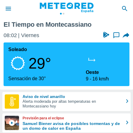
El Tiempo en Montecassiano
privacidad
08:02
Viernes
...
o de
tiempo.com)
borado por
Soleado
es para
29°
ue la
 que se
e calidad.
Oeste
eder a este
Sensación de 30°
9
16 km/h
ediante las
opciones:
Aviso de nivel amarillo
ookies y
Alerta moderada por altas temperaturas en
e forma
Montecassiano hoy
d digital
Previsión para el eclipse
ada, basada
Samuel Biener avisa de posibles tormentas y de
un domo de calor en España
mación