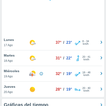
 botón
.
nto,
cios
kies,
ores únicos
Lunes
8
-
34
as similares
37°
/
23°
km/h
17 Ago
nar,
rocesar
Martes
onales como
20
-
41
31°
/
22°
km/h
 este sitio
18 Ago
recciones IP
ficadores de
Miércoles
18
-
48
32°
/
19°
 posible
km/h
19 Ago
s
 traten tus
Jueves
nales en
20
-
40
28°
/
19°
km/h
 interés
20 Ago
go a lo que
nerte. Para
Gráficas del tiempo
retirar su