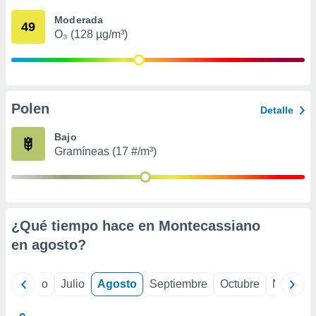
 seleccionar
o.
Moderada
49
O₃ (128 µg/m³)
calización
precisa e
ión mediante
, publicidad
Polen
Detalle
dos,
 publicidad
Bajo
,
Gramíneas (17 #/m³)
ón de
 desarrollo
s.
tros 1199
ios
¿Qué tiempo hace en Montecassiano
en
agosto
?
yo
Junio
Julio
Agosto
Septiembre
Octubre
Noviemb