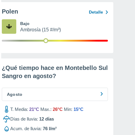
Polen
Detalle
Bajo
Ambrosía (15 #/m³)
¿Qué tiempo hace en Montebello Sul
Sangro en
agosto
?
Agosto
T. Media:
21°C
Max.:
26°C
Min:
15°C
Días de lluvia:
12
días
Acum. de lluvia:
76 l/m²