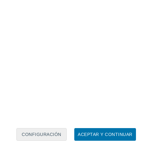
Calendario lunar
Lun
Mar
Mié
Jue
Vie
Sáb
Dom
9
10
11
12
13
14
15
16
17
18
19
20
21
22
CONFIGURACIÓN
ACEPTAR Y CONTINUAR