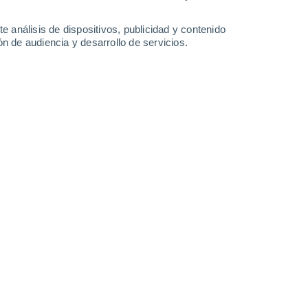
0.2 l/m²
31°
/
18°
30°
/
17°
28°
/
15°
31°
/
16°
e análisis de dispositivos, publicidad y contenido
n de audiencia y desarrollo de servicios.
-
41
km/h
13
-
41
km/h
16
-
46
km/h
12
-
40
km/h
hoy
, 9 de agosto
Noreste
8 ¡Muy Alto!
8
-
27 km/h
FPS:
25-50
Noreste
8 ¡Muy Alto!
9
-
29 km/h
FPS:
25-50
Noreste
8 ¡Muy Alto!
10
-
31 km/h
FPS:
25-50
Noreste
7 Alto
9
-
31 km/h
FPS:
15-25