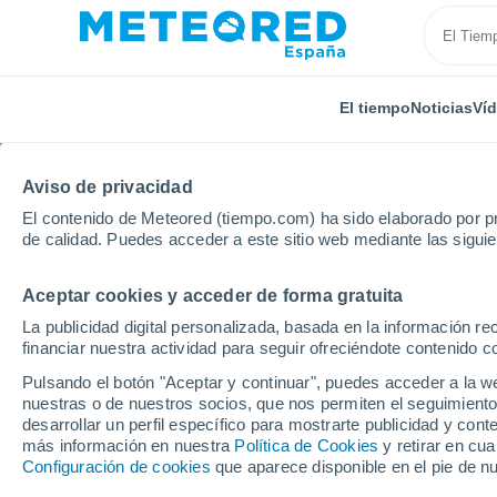
El tiempo
Noticias
Ví
Aviso de privacidad
El contenido de Meteored (tiempo.com) ha sido elaborado por pr
de calidad. Puedes acceder a este sitio web mediante las sigui
Aceptar cookies y acceder de forma gratuita
Inicio
Italia
Provincia de Chieti
Montebello Sul 
La publicidad digital personalizada, basada en la información r
financiar nuestra actividad para seguir ofreciéndote contenido c
El Tiempo en Montebel
Pulsando el botón "Aceptar y continuar", puedes acceder a la w
nuestras o de nuestros socios, que nos permiten el seguimiento
11:55
Domingo
desarrollar un perfil específico para mostrarte publicidad y co
más información en nuestra
Política de Cookies
y retirar en cu
Configuración de cookies
que aparece disponible en el pie de n
Nubes y claros