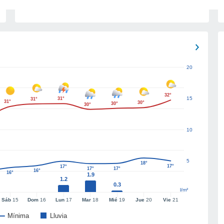
20
32°
15
31°
31°
31°
30°
30°
30°
10
5
18°
17°
17°
17°
17°
16°
16°
1.9
1.2
0.3
l/m²
Sáb
15
Dom
16
Lun
17
Mar
18
Mié
19
Jue
20
Vie
21
Mínima
Lluvia