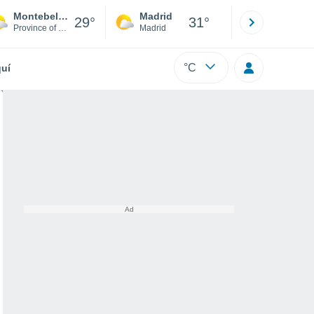
Montebello sul Sangro
Madrid
Barcelona
29°
31°
Province of Chieti
Madrid
Barcelona
°C
uí