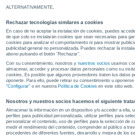
29°
ALTERNATIVAMENTE,
Rechazar tecnologías similares a cookies
UV
8 ¡Muy
En caso de no aceptar la instalación de cookies, puedes acced
Sensación de 29°
FPS
25-50
de que solo se instalarán cookies que sean necesarias para garan
cookies para analizar el comportamiento ni para mostrar publici
publicidad general no personalizada. Puedes rechazar la instala
abono pulsando el botón "Rechazar".
Calor extremo y tormentas
Se avecinan siete días de calor extremo que
Con su consentimiento, nosotros y
nuestros socios
usamos cooki
derivará en tormentas fuertes
almacenar, acceder y procesar datos personales como su visita e
cookies. Es posible que algunos proveedores traten tus datos pe
El Tiempo 1 - 7 días
Por horas
Actualidad
Mapa de
oponerte. Para ello, puede retirar su consentimiento u oponerse
"Configurar"
o en nuestra
Política de Cookies
en este sitio web.
Nosotros y nuestros socios hacemos el siguiente trata
Mañana
Martes
M
Hoy
Almacenar la información en un dispositivo y/o acceder a ella, 
10 Ago
11 Ago
9 Ago
perfiles para publicidad personalizada, utilizar perfiles para sele
personalizar el contenido, uso de perfiles para la selección de c
medir el rendimiento del contenido, comprender al público a tra
procedentes de diferentes fuentes, desarrollo y mejora de los se
30%
50%