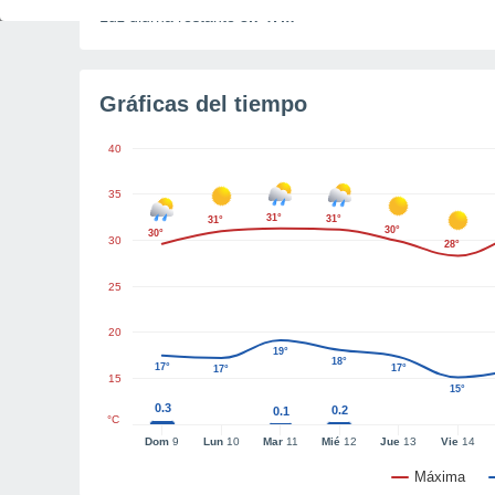
Luz diurna restante
8h 47m
Gráficas del tiempo
40
35
31°
31°
31°
30°
30°
30
28°
25
20
19°
18°
17°
17°
17°
15
15°
0.3
0.2
0.1
°C
Dom
9
Lun
10
Mar
11
Mié
12
Jue
13
Vie
14
Máxima