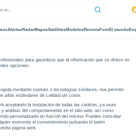
deos
Alertas
Radar
Mapas
Satélites
Modelos
Revista
Foro
El mundo
Esq
ofesionales para garantizar que la información que se ofrece es
entes opciones:
Sangro
ecogida mediante cookies o tecnologías similares, nos permite
on altos estándares de calidad sin coste.
lo Sul Sangro
eb aceptando la instalación de todas las cookies, ya sean
 y análisis del comportamiento en el sitio web, así como
...
ntenido personalizado en función del mismo. Puedes consultar
alquier momento el consentimiento pulsando el botón
Por horas
uestra página web.
Lluvias débiles en las próximas
horas