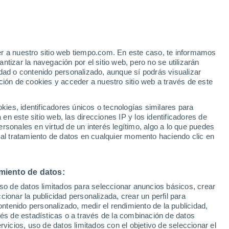
Aviso de nivel amarillo
Alerta moderada por tormenta en
Montebello Sul Sangro hoy
 Alto!
er a nuestro sitio web tiempo.com. En este caso, te informamos
tizar la navegación por el sitio web, pero no se utilizarán
dad o contenido personalizado, aunque sí podrás visualizar
ción de cookies y acceder a nuestro sitio web a través de este
es, identificadores únicos o tecnologías similares para
n este sitio web, las direcciones IP y los identificadores de
rsonales en virtud de un interés legítimo, algo a lo que puedes
 lluvia
Radar de lluvia
Satélites
Modelos
 al tratamiento de datos en cualquier momento haciendo clic en
miento de datos:
iércoles
Jueves
Viernes
Sábado
uso de datos limitados para seleccionar anuncios básicos, crear
12 Ago
13 Ago
14 Ago
15 Ago
ccionar la publicidad personalizada, crear un perfil para
ontenido personalizado, medir el rendimiento de la publicidad,
vés de estadísticas o a través de la combinación de datos
rvicios, uso de datos limitados con el objetivo de seleccionar el
60%