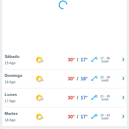
 botón
.
nto,
cios
kies,
ores únicos
as similares
Sábado
nar,
17
-
36
30°
/
17°
km/h
rocesar
15 Ago
onales como
 este sitio
Domingo
15
-
35
30°
/
18°
recciones IP
km/h
16 Ago
ficadores de
 posible
Lunes
s
21
-
45
30°
/
17°
km/h
 traten tus
17 Ago
nales en
 interés
Martes
15
-
42
30°
/
17°
go a lo que
km/h
18 Ago
nerte. Para
retirar su