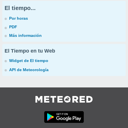
El tiempo...
Por horas
PDF
Más información
El Tiempo en tu Web
Widget de El tiempo
API de Meteorología