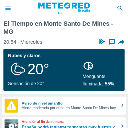
El Tiempo en Monte Santo De Mines -
privacidad
MG
o de
tiempo.com)
20:54
Miércoles
...
borado por
es para
Nubes y claros
ue la
 que se
20°
e calidad.
eder a este
Menguante
ediante las
Sensación de 20°
opciones:
Iluminada:
55%
ookies y
e forma
Aviso de nivel amarillo
Alerta moderada por otros en Monte Santo De Mines hoy
d digital
ada, basada
Atención al fin de semana
mación
España podrá registrar tormentas muy fuertes y