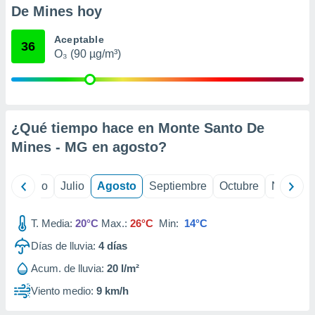
 seleccionar
De Mines hoy
o.
calización
Aceptable
36
precisa e
O₃ (90 µg/m³)
ión mediante
, publicidad
dos,
¿Qué tiempo hace en Monte Santo De
 publicidad
,
Mines - MG en
agosto
?
ón de
 desarrollo
s.
yo
Junio
Julio
Agosto
Septiembre
Octubre
Noviemb
tros 1199
ios
T. Media:
20°C
Max.:
26°C
Min:
14°C
Días de lluvia:
4
días
Acum. de lluvia:
20 l/m²
Viento medio:
9 km/h