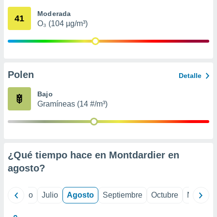
 seleccionar
o.
Moderada
41
O₃ (104 µg/m³)
calización
precisa e
ión mediante
, publicidad
Polen
Detalle
dos,
 publicidad
Bajo
,
Gramíneas (14 #/m³)
ón de
 desarrollo
s.
tros 1199
ios
¿Qué tiempo hace en Montdardier en
agosto
?
yo
Junio
Julio
Agosto
Septiembre
Octubre
Noviemb