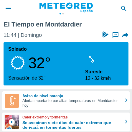
El Tiempo en Montdardier
privacidad
11:44
Domingo
...
o de
tiempo.com)
borado por
Soleado
es para
32°
ue la
 que se
e calidad.
Sureste
eder a este
Sensación de 32°
12
32 km/h
ediante las
opciones:
Aviso de nivel naranja
ookies y
Alerta importante por altas temperaturas en Montdardier
e forma
hoy
d digital
Calor extremo y tormentas
ada, basada
Se avecinan siete días de calor extremo que
derivará en tormentas fuertes
mación