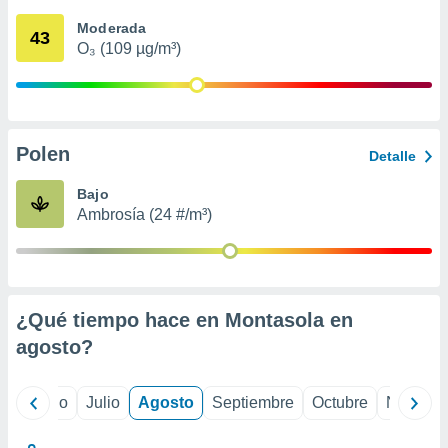
 seleccionar
o.
Moderada
43
O₃ (109 µg/m³)
calización
precisa e
ión mediante
, publicidad
Polen
Detalle
dos,
 publicidad
Bajo
,
Ambrosía (24 #/m³)
ón de
 desarrollo
s.
tros 1199
ios
¿Qué tiempo hace en Montasola en
agosto
?
yo
Junio
Julio
Agosto
Septiembre
Octubre
Noviemb