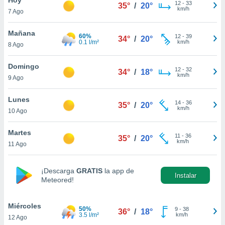
12
-
33
35°
/
20°
km/h
7 Ago
do en
 mismo.
sultar más
Mañana
60%
12
-
39
34°
/
20°
 en nuestra
0.1 l/m²
km/h
8 Ago
 Cookies
y
ualquier
Domingo
12
-
32
34°
/
18°
km/h
9 Ago
ento
 botón
ación de
Lunes
14
-
36
35°
/
20°
kies
km/h
10 Ago
 disponible
e nuestra
Martes
11
-
36
.
35°
/
20°
km/h
11 Ago
IVAMENTE,
¡Descarga
GRATIS
la app de
Instalar
Meteored!
as
 a cookies
Miércoles
 no aceptar
50%
9
-
38
36°
/
18°
3.5 l/m²
km/h
12 Ago
ón de