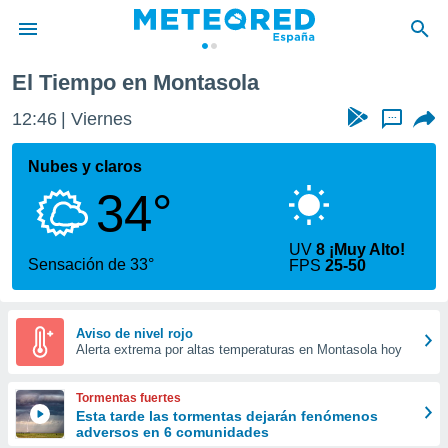
El Tiempo en Montasola
privacidad
12:46
Viernes
...
o de
tiempo.com)
borado por
Nubes y claros
es para
34°
ue la
 que se
e calidad.
UV
8 ¡Muy Alto!
eder a este
Sensación de 33°
FPS
25-50
ediante las
opciones:
ookies y
Aviso de nivel rojo
Alerta extrema por altas temperaturas en Montasola hoy
e forma
d digital
Tormentas fuertes
ada, basada
Esta tarde las tormentas dejarán fenómenos
adversos en 6 comunidades
mación