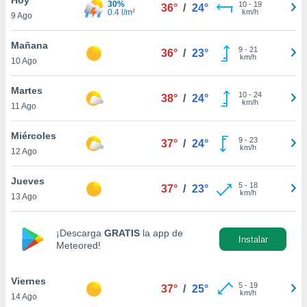
30%
10
-
19
36°
/
24°
0.4 l/m²
km/h
9 Ago
do en
 mismo.
sultar más
Mañana
9
-
21
36°
/
23°
 en nuestra
km/h
10 Ago
 Cookies
y
ualquier
Martes
10
-
24
38°
/
24°
km/h
11 Ago
ento
 botón
ación de
Miércoles
9
-
23
37°
/
24°
kies
km/h
12 Ago
 disponible
e nuestra
Jueves
5
-
18
.
37°
/
23°
km/h
13 Ago
IVAMENTE,
¡Descarga
GRATIS
la app de
Instalar
Meteored!
as
 a cookies
Viernes
 no aceptar
5
-
19
37°
/
25°
km/h
14 Ago
ón de