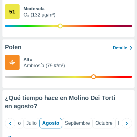
 seleccionar
o.
Moderada
51
O₃ (132 µg/m³)
calización
precisa e
ión mediante
, publicidad
Polen
Detalle
dos,
 publicidad
Alto
,
Ambrosía (79 #/m³)
ón de
 desarrollo
s.
tros 1199
ios
¿Qué tiempo hace en Molino Dei Torti
en
agosto
?
yo
Junio
Julio
Agosto
Septiembre
Octubre
Noviemb