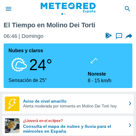
El Tiempo en Molino Dei Torti
privacidad
06:46
Domingo
...
o de
tiempo.com)
borado por
Nubes y claros
es para
24°
ue la
 que se
e calidad.
Noreste
eder a este
Sensación de 25°
8
15 km/h
ediante las
opciones:
ookies y
Aviso de nivel amarillo
Alerta moderada por tormenta en Molino Dei Torti hoy
e forma
d digital
¿Lloverá en el eclipse?
ada, basada
Consulta el mapa de nubes y lluvia para el
miércoles en España
mación