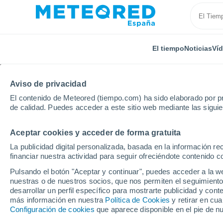
El tiempo
Noticias
Ví
Aviso de privacidad
El contenido de Meteored (tiempo.com) ha sido elaborado por pr
de calidad. Puedes acceder a este sitio web mediante las sigui
Aceptar cookies y acceder de forma gratuita
Inicio
Suiza
Friburgo
Moléson sur Gruyeres
La publicidad digital personalizada, basada en la información r
financiar nuestra actividad para seguir ofreciéndote contenido c
El Tiempo en Moléson 
Pulsando el botón "Aceptar y continuar", puedes acceder a la w
nuestras o de nuestros socios, que nos permiten el seguimiento
19:10
Jueves
desarrollar un perfil específico para mostrarte publicidad y co
más información en nuestra
Política de Cookies
y retirar en cu
Configuración de cookies
que aparece disponible en el pie de n
Nubes y claros