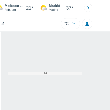
Moléson sur Gruyeres
Madrid
Barcelona
21°
37°
Fribourg
Madrid
Barcelona
°C
uí