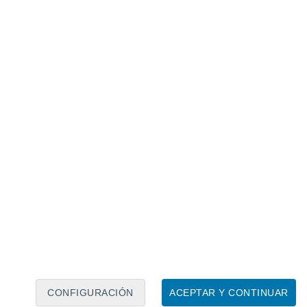
Calendario lunar
Lun
Mar
Mié
Jue
Vie
Sáb
Dom
6
7
8
9
10
11
12
13
14
15
16
17
18
19
CONFIGURACIÓN
ACEPTAR Y CONTINUAR