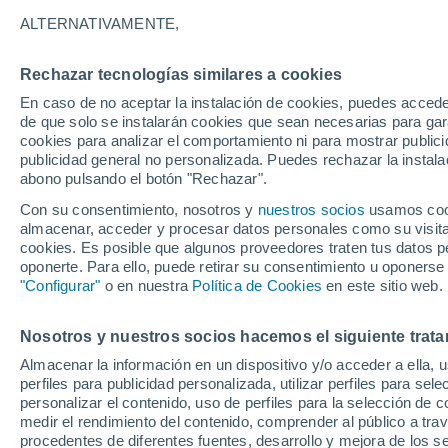
22°
ALTERNATIVAMENTE,
Rechazar tecnologías similares a cookies
Norte
En caso de no aceptar la instalación de cookies, puedes acced
Sensación de 25°
8
-
26 km/
de que solo se instalarán cookies que sean necesarias para garan
cookies para analizar el comportamiento ni para mostrar publici
publicidad general no personalizada. Puedes rechazar la instala
abono pulsando el botón "Rechazar".
Previsión para el eclipse
Samuel Biener avisa de posibles tormentas y
Con su consentimiento, nosotros y
nuestros socios
usamos cooki
un domo de calor en España
almacenar, acceder y procesar datos personales como su visita e
cookies. Es posible que algunos proveedores traten tus datos pe
El Tiempo 1 - 7 días
Por horas
Actualidad
Mapa d
oponerte. Para ello, puede retirar su consentimiento u oponerse
"Configurar"
o en nuestra
Política de Cookies
en este sitio web.
Nosotros y nuestros socios hacemos el siguiente trata
Mañana
Sábado
D
Hoy
Almacenar la información en un dispositivo y/o acceder a ella, 
7 Ago
8 Ago
6 Ago
perfiles para publicidad personalizada, utilizar perfiles para sele
personalizar el contenido, uso de perfiles para la selección de c
medir el rendimiento del contenido, comprender al público a tra
procedentes de diferentes fuentes, desarrollo y mejora de los se
80%