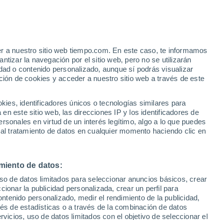
Parte de nieve
Pistas abiertas
Remontes
- / 6
- / 7
er a nuestro sitio web tiempo.com. En este caso, te informamos
h
Km esquiables
Nieve
tizar la navegación por el sitio web, pero no se utilizarán
0 / 30
-
dad o contenido personalizado, aunque sí podrás visualizar
ción de cookies y acceder a nuestro sitio web a través de este
 de
es, identificadores únicos o tecnologías similares para
n este sitio web, las direcciones IP y los identificadores de
rsonales en virtud de un interés legítimo, algo a lo que puedes
e nubosidad
Radar de lluvia
Satélites
Modelos
 al tratamiento de datos en cualquier momento haciendo clic en
miento de datos:
omingo
Lunes
Martes
Miércoles
uso de datos limitados para seleccionar anuncios básicos, crear
9 Ago
10 Ago
11 Ago
12 Ago
ccionar la publicidad personalizada, crear un perfil para
ontenido personalizado, medir el rendimiento de la publicidad,
vés de estadísticas o a través de la combinación de datos
rvicios, uso de datos limitados con el objetivo de seleccionar el
80%
80%