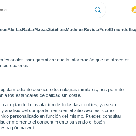
deos
Alertas
Radar
Mapas
Satélites
Modelos
Revista
Foro
El mundo
Esq
ofesionales para garantizar que la información que se ofrece es
entes opciones:
ecogida mediante cookies o tecnologías similares, nos permite
on altos estándares de calidad sin coste.
sur Gruyeres
eb aceptando la instalación de todas las cookies, ya sean
 y análisis del comportamiento en el sitio web, así como
...
ntenido personalizado en función del mismo. Puedes consultar
alquier momento el consentimiento pulsando el botón
Por horas
uestra página web.
Intervalos nubosos en las
próximas horas