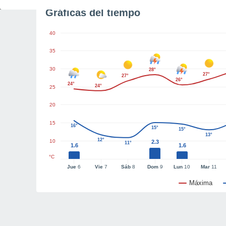
Gráficas del tiempo
40
35
30
28°
27°
27°
26°
24°
24°
25
20
15
16°
15°
15°
13°
12°
10
2.3
11°
1.6
1.6
°C
Jue
6
Vie
7
Sáb
8
Dom
9
Lun
10
Mar
11
Máxima