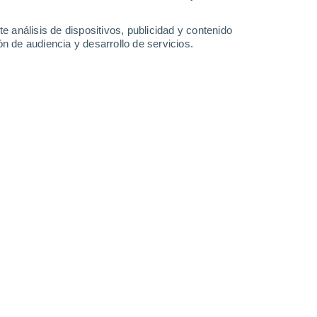
2.3 l/m²
1.6 l/m²
28°
/
15°
26°
/
15°
27°
/
13°
30°
/
15°
e análisis de dispositivos, publicidad y contenido
n de audiencia y desarrollo de servicios.
-
44
km/h
10
-
35
km/h
9
-
29
km/h
8
-
30
km/h
hoy
, 6 de agosto
Noroeste
3 Medio
°
9
-
28 km/h
FPS:
6-10
Norte
2 Bajo
°
8
-
28 km/h
FPS:
no
Norte
1 Bajo
°
8
-
26 km/h
FPS:
no
Norte
0 Bajo
°
8
-
24 km/h
FPS:
no