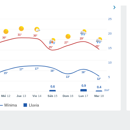
25
20
31°
30°
30°
29°
27°
25°
25°
15
10
17°
17°
16°
16°
15°
13°
5
12°
0.9
0.6
0.4
l/m²
Mié
12
Jue
13
Vie
14
Sáb
15
Dom
16
Lun
17
Mar
18
Mínima
Lluvia