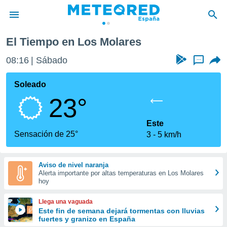
El Tiempo en Los Molares
privacidad
08:16
Sábado
...
o de
tiempo.com)
borado por
Soleado
es para
23°
ue la
 que se
e calidad.
Este
eder a este
Sensación de 25°
3
5 km/h
ediante las
opciones:
Aviso de nivel naranja
ookies y
Alerta importante por altas temperaturas en Los Molares
e forma
hoy
d digital
Llega una vaguada
ada, basada
Este fin de semana dejará tormentas con lluvias
fuertes y granizo en España
mación