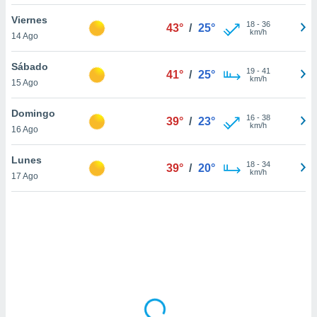
uedes
uestro sitio
Viernes
18
-
36
43°
/
25°
.com. En
km/h
14 Ago
te
 de que
Sábado
talarán
19
-
41
41°
/
25°
km/h
15 Ago
e sean
para
a
Domingo
16
-
38
39°
/
23°
por el sitio
km/h
16 Ago
o se
cookies para
Lunes
18
-
34
39°
/
20°
km/h
17 Ago
nto ni para
licidad o
ado, aunque
sualizar
general no
ada. Puedes
 instalación
y acceder a
io web a
ste abono