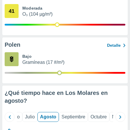
 seleccionar
o.
Moderada
41
O₃ (104 µg/m³)
calización
precisa e
ión mediante
, publicidad
Polen
Detalle
dos,
 publicidad
Bajo
,
Gramíneas (17 #/m³)
ón de
 desarrollo
s.
tros 1199
ios
¿Qué tiempo hace en Los Molares en
agosto
?
yo
Junio
Julio
Agosto
Septiembre
Octubre
Noviemb