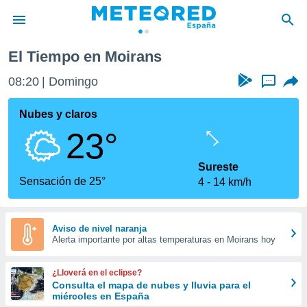
El Tiempo en Moirans
privacidad
08:20
Domingo
...
o de
tiempo.com)
borado por
Nubes y claros
es para
23°
ue la
 que se
e calidad.
Sureste
eder a este
Sensación de 25°
4
14 km/h
ediante las
opciones:
ookies y
Aviso de nivel naranja
Alerta importante por altas temperaturas en Moirans hoy
e forma
d digital
¿Lloverá en el eclipse?
ada, basada
Consulta el mapa de nubes y lluvia para el
miércoles en España
mación