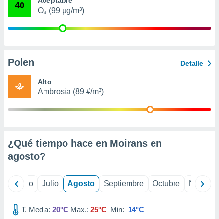
Aceptable
 seleccionar
40
o.
O₃ (99 µg/m³)
calización
precisa e
ión mediante
Polen
, publicidad
Detalle
dos,
Alto
 publicidad
Ambrosía (89 #/m³)
,
ón de
 desarrollo
s.
¿Qué tiempo hace en Moirans en
tros 1199
ios
agosto
?
yo
Junio
Julio
Agosto
Septiembre
Octubre
Noviemb
T. Media:
20°C
Max.:
25°C
Min:
14°C