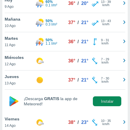
60%
13
-
39
36°
/
20°
0.1 l/m²
km/h
9 Ago
do en
 mismo.
sultar más
Mañana
50%
13
-
43
37°
/
21°
 en nuestra
0.3 l/m²
km/h
10 Ago
 Cookies
y
ualquier
Martes
50%
9
-
31
36°
/
21°
1.1 l/m²
km/h
11 Ago
ento
 botón
ación de
Miércoles
7
-
29
36°
/
21°
kies
km/h
12 Ago
 disponible
e nuestra
Jueves
7
-
30
.
37°
/
21°
km/h
13 Ago
IVAMENTE,
¡Descarga
GRATIS
la app de
Instalar
Meteored!
as
 a cookies
Viernes
 no aceptar
10
-
35
38°
/
23°
km/h
14 Ago
ón de