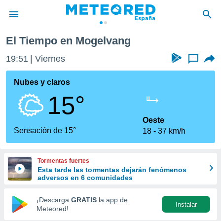
El Tiempo en Mogelvang
privacidad
19:51
Viernes
...
o de
tiempo.com)
borado por
Nubes y claros
es para
15°
ue la
 que se
e calidad.
Oeste
eder a este
Sensación de 15°
18
37 km/h
ediante las
opciones:
Tormentas fuertes
ookies y
Esta tarde las tormentas dejarán fenómenos
e forma
adversos en 6 comunidades
d digital
¡Descarga
GRATIS
la app de
Instalar
ada, basada
Meteored!
mación