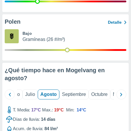
 seleccionar
o.
calización
precisa e
Polen
Detalle
ión mediante
Bajo
, publicidad
Gramíneas (26 #/m³)
dos,
 publicidad
,
ón de
¿Qué tiempo hace en Mogelvang en
 desarrollo
s.
agosto
?
tros 1199
ios
yo
Junio
Julio
Agosto
Septiembre
Octubre
Noviemb
T. Media:
17°C
Max.:
19°C
Min:
14°C
Días de lluvia:
14
días
Acum. de lluvia:
84 l/m²