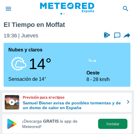
El Tiempo en Moffat
privacidad
19:36
Jueves
...
o de
tiempo.com)
borado por
Nubes y claros
es para
14°
ue la
 que se
e calidad.
Oeste
eder a este
Sensación de 14°
8
28 km/h
ediante las
opciones:
Previsión para el eclipse
ookies y
Samuel Biener avisa de posibles tormentas y de
e forma
un domo de calor en España
d digital
¡Descarga
GRATIS
la app de
Instalar
ada, basada
Meteored!
mación