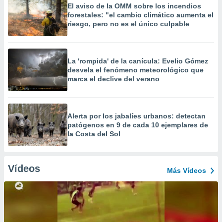
El aviso de la OMM sobre los incendios
forestales: "el cambio climático aumenta el
riesgo, pero no es el único culpable
La 'rompida' de la canícula: Evelio Gómez
desvela el fenómeno meteorológico que
marca el declive del verano
Alerta por los jabalíes urbanos: detectan
patógenos en 9 de cada 10 ejemplares de
la Costa del Sol
Vídeos
Más Vídeos