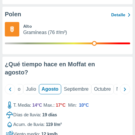
 seleccionar
o.
Polen
Detalle
calización
precisa e
Alto
ión mediante
Gramíneas (76 #/m³)
, publicidad
dos,
 publicidad
,
¿Qué tiempo hace en Moffat en
ón de
agosto
?
 desarrollo
s.
tros 1199
yo
Junio
Julio
Agosto
Septiembre
Octubre
Noviemb
ios
T. Media:
14°C
Max.:
17°C
Min:
10°C
Días de lluvia:
19
días
Acum. de lluvia:
119 l/m²
Viento medio:
12 km/h