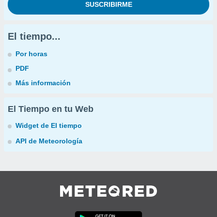
El tiempo...
Por horas
PDF
Más información
El Tiempo en tu Web
Widget de El tiempo
API de Meteorología