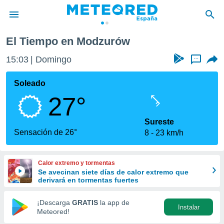
El Tiempo en Modzurów
privacidad
15:03
Domingo
...
o de
tiempo.com)
borado por
Soleado
es para
27°
ue la
 que se
e calidad.
Sureste
eder a este
Sensación de 26°
8
23 km/h
ediante las
opciones:
Calor extremo y tormentas
ookies y
Se avecinan siete días de calor extremo que
e forma
derivará en tormentas fuertes
d digital
¡Descarga
GRATIS
la app de
Instalar
ada, basada
Meteored!
mación