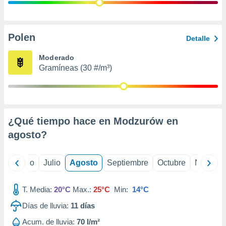
 seleccionar
o.
calización
precisa e
Polen
Detalle
ión mediante
Moderado
, publicidad
Gramíneas (30 #/m³)
dos,
 publicidad
,
ón de
¿Qué tiempo hace en Modzurów en
 desarrollo
s.
agosto
?
tros 1199
ios
yo
Junio
Julio
Agosto
Septiembre
Octubre
Noviemb
T. Media:
20°C
Max.:
25°C
Min:
14°C
Días de lluvia:
11
días
Acum. de lluvia:
70 l/m²