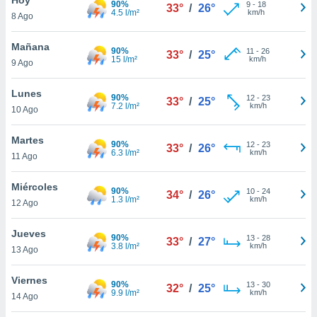
90%
9
-
18
33°
/
26°
4.5 l/m²
km/h
8 Ago
do en
 mismo.
sultar más
Mañana
90%
11
-
26
33°
/
25°
 en nuestra
15 l/m²
km/h
9 Ago
 Cookies
y
ualquier
Lunes
90%
12
-
23
33°
/
25°
7.2 l/m²
km/h
10 Ago
ento
 botón
ación de
Martes
90%
12
-
23
33°
/
26°
kies
6.3 l/m²
km/h
11 Ago
 disponible
e nuestra
Miércoles
90%
10
-
24
.
34°
/
26°
1.3 l/m²
km/h
12 Ago
IVAMENTE,
Jueves
90%
13
-
28
33°
/
27°
3.8 l/m²
km/h
13 Ago
as
 a cookies
Viernes
90%
13
-
30
32°
/
25°
9.9 l/m²
km/h
 no aceptar
14 Ago
ón de