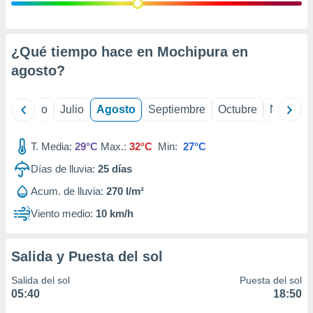
 seleccionar
o.
calización
precisa e
¿Qué tiempo hace en Mochipura en
ión mediante
agosto
?
, publicidad
yo
Junio
Julio
Agosto
Septiembre
Octubre
Noviemb
dos,
 publicidad
,
T. Media:
29°C
Max.:
32°C
Min:
27°C
ón de
Días de lluvia:
25
días
 desarrollo
s.
Acum. de lluvia:
270 l/m²
tros 1199
Viento medio:
10 km/h
ios
Salida y Puesta del sol
Salida del sol
Puesta del sol
05:40
18:50