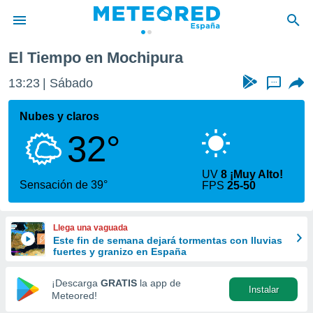
El Tiempo en Mochipura
privacidad
13:23
Sábado
...
o de
tiempo.com)
borado por
Nubes y claros
es para
32°
ue la
 que se
e calidad.
UV
8 ¡Muy Alto!
eder a este
Sensación de 39°
FPS
25-50
ediante las
opciones:
Llega una vaguada
ookies y
Este fin de semana dejará tormentas con lluvias
e forma
fuertes y granizo en España
d digital
¡Descarga
GRATIS
la app de
Instalar
ada, basada
Meteored!
mación