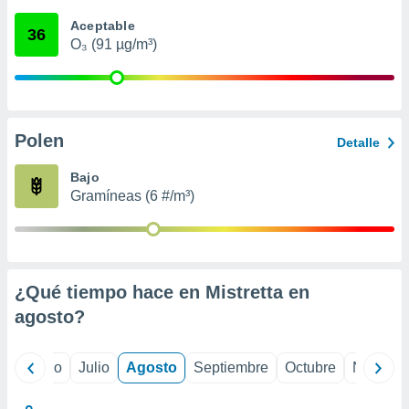
 seleccionar
o.
Aceptable
36
O₃ (91 µg/m³)
calización
precisa e
ión mediante
, publicidad
Polen
Detalle
dos,
 publicidad
Bajo
,
Gramíneas (6 #/m³)
ón de
 desarrollo
s.
tros 1199
ios
¿Qué tiempo hace en Mistretta en
agosto
?
yo
Junio
Julio
Agosto
Septiembre
Octubre
Noviemb