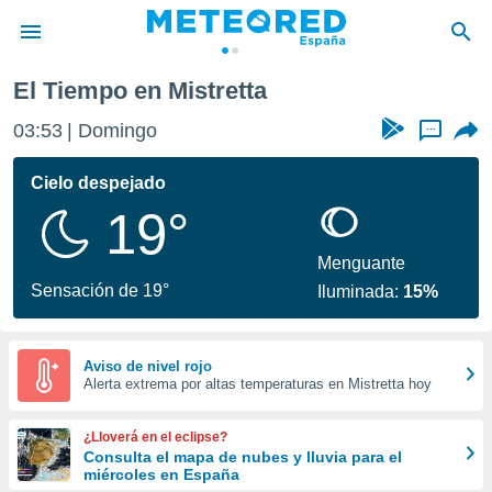
El Tiempo en Mistretta
privacidad
03:53
Domingo
...
o de
tiempo.com)
borado por
Cielo despejado
es para
19°
ue la
 que se
e calidad.
Menguante
eder a este
Sensación de 19°
Iluminada:
15%
ediante las
opciones:
ookies y
Aviso de nivel rojo
Alerta extrema por altas temperaturas en Mistretta hoy
e forma
d digital
¿Lloverá en el eclipse?
ada, basada
Consulta el mapa de nubes y lluvia para el
miércoles en España
mación