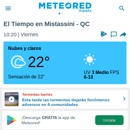
El Tiempo en Mistassini - QC
privacidad
10:20
Viernes
...
o de
tiempo.com)
borado por
Nubes y claros
es para
22°
ue la
 que se
e calidad.
UV
3 Medio
FPS
eder a este
Sensación de 22°
6-10
ediante las
opciones:
Tormentas fuertes
ookies y
Esta tarde las tormentas dejarán fenómenos
e forma
adversos en 6 comunidades
d digital
¡Descarga
GRATIS
la app de
Instalar
ada, basada
Meteored!
mación