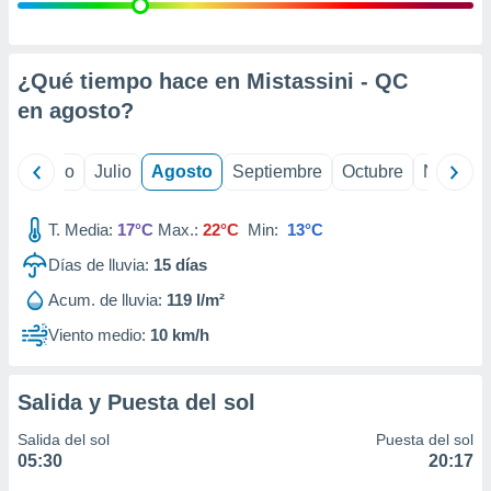
 seleccionar
o.
calización
precisa e
¿Qué tiempo hace en Mistassini - QC
ión mediante
en
agosto
?
, publicidad
yo
Junio
Julio
Agosto
Septiembre
Octubre
Noviemb
dos,
 publicidad
,
T. Media:
17°C
Max.:
22°C
Min:
13°C
ón de
Días de lluvia:
15
días
 desarrollo
s.
Acum. de lluvia:
119 l/m²
tros 1199
Viento medio:
10 km/h
ios
Salida y Puesta del sol
Salida del sol
Puesta del sol
05:30
20:17