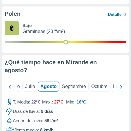
 seleccionar
o.
Polen
Detalle
calización
precisa e
Bajo
ión mediante
Gramíneas (23 #/m³)
, publicidad
dos,
 publicidad
,
¿Qué tiempo hace en Mirande en
ón de
agosto
?
 desarrollo
s.
tros 1199
yo
Junio
Julio
Agosto
Septiembre
Octubre
Noviemb
ios
T. Media:
22°C
Max.:
27°C
Min:
16°C
Días de lluvia:
9
días
Acum. de lluvia:
58 l/m²
Viento medio:
8 km/h