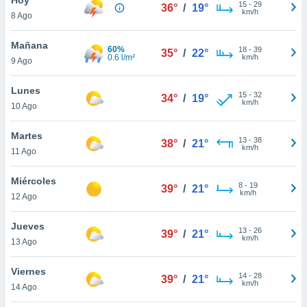
15
-
29
36°
/
19°
km/h
8 Ago
do en
 mismo.
sultar más
Mañana
60%
18
-
39
35°
/
22°
 en nuestra
0.6 l/m²
km/h
9 Ago
 Cookies
y
ualquier
Lunes
15
-
32
34°
/
19°
km/h
10 Ago
ento
 botón
ación de
Martes
13
-
38
38°
/
21°
kies
km/h
11 Ago
 disponible
e nuestra
Miércoles
8
-
19
.
39°
/
21°
km/h
12 Ago
IVAMENTE,
Jueves
13
-
26
39°
/
21°
km/h
13 Ago
as
 a cookies
Viernes
14
-
28
39°
/
21°
km/h
 no aceptar
14 Ago
ón de