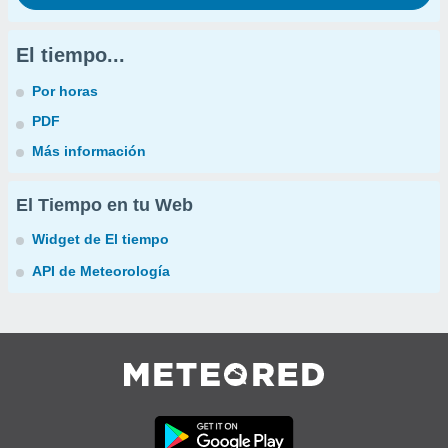
El tiempo...
Por horas
PDF
Más información
El Tiempo en tu Web
Widget de El tiempo
API de Meteorología