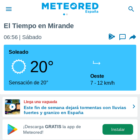
El Tiempo en Mirande
privacidad
06:56
Sábado
...
o de
tiempo.com)
borado por
Soleado
es para
20°
ue la
 que se
e calidad.
Oeste
eder a este
Sensación de 20°
7
12 km/h
ediante las
opciones:
Llega una vaguada
ookies y
Este fin de semana dejará tormentas con lluvias
e forma
fuertes y granizo en España
d digital
¡Descarga
GRATIS
la app de
Instalar
ada, basada
Meteored!
mación