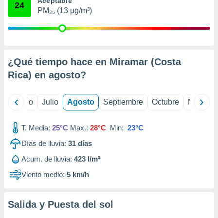
Aceptable
 seleccionar
24
o.
PM₂₅ (13 µg/m³)
calización
precisa e
ión mediante
¿Qué tiempo hace en Miramar (Costa
, publicidad
Rica) en
agosto
?
dos,
 publicidad
,
yo
Junio
Julio
Agosto
Septiembre
Octubre
Noviemb
ón de
 desarrollo
s.
T. Media:
25°C
Max.:
28°C
Min:
23°C
tros 1199
Días de lluvia:
31
días
ios
Acum. de lluvia:
423 l/m²
Viento medio:
5 km/h
Salida y Puesta del sol