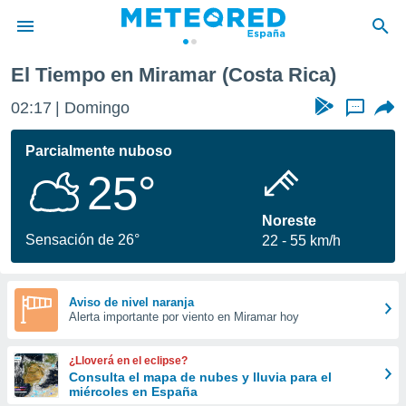
El Tiempo en Miramar (Costa Rica)
privacidad
02:17
Domingo
...
o de
tiempo.com)
borado por
Parcialmente nuboso
es para
25°
ue la
 que se
e calidad.
Noreste
eder a este
Sensación de 26°
22
55 km/h
ediante las
opciones:
ookies y
Aviso de nivel naranja
Alerta importante por viento en Miramar hoy
e forma
d digital
¿Lloverá en el eclipse?
ada, basada
Consulta el mapa de nubes y lluvia para el
miércoles en España
mación