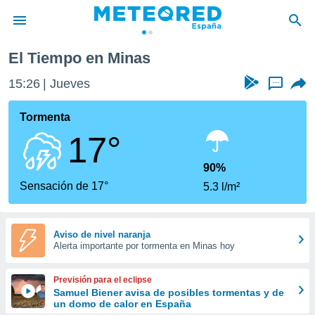
El Tiempo en Minas
privacidad
15:26
Jueves
...
o de
tiempo.com)
borado por
Tormenta
es para
17°
ue la
 que se
e calidad.
90%
eder a este
Sensación de 17°
5.3 l/m²
ediante las
opciones:
ookies y
Aviso de nivel naranja
Alerta importante por tormenta en Minas hoy
e forma
d digital
Previsión para el eclipse
ada, basada
Samuel Biener avisa de posibles tormentas y de
un domo de calor en España
mación