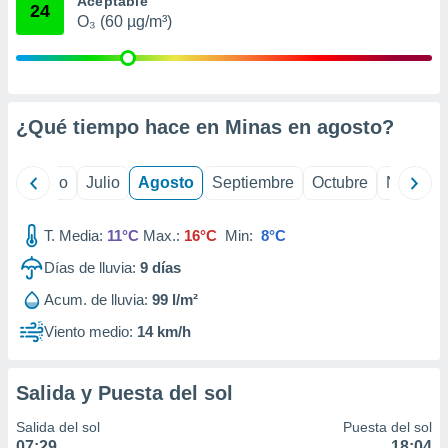
Aceptable
 seleccionar
24
o.
O₃ (60 µg/m³)
calización
precisa e
ión mediante
¿Qué tiempo hace en Minas en
agosto
?
, publicidad
dos,
yo
Junio
Julio
Agosto
Septiembre
Octubre
Noviemb
 publicidad
,
ón de
T. Media:
11°C
Max.:
16°C
Min:
8°C
 desarrollo
s.
Días de lluvia:
9
días
tros 1199
Acum. de lluvia:
99 l/m²
ios
Viento medio:
14 km/h
Salida y Puesta del sol
Salida del sol
Puesta del sol
07:29
18:04