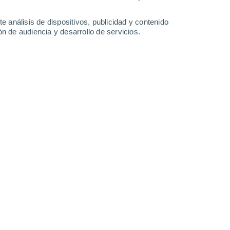
0.5 l/m²
0.9 l/m²
0.7 l/m²
34°
/
24°
34°
/
24°
34°
/
23°
34°
/
22°
e análisis de dispositivos, publicidad y contenido
n de audiencia y desarrollo de servicios.
-
28
km/h
14
-
40
km/h
11
-
36
km/h
11
-
40
km/h
de agosto
boso
Suroeste
1 Bajo
10
-
22 km/h
FPS:
no
Suroeste
3 Medio
10
-
23 km/h
FPS:
6-10
Suroeste
6 Alto
10
-
23 km/h
FPS:
15-25
Suroeste
7 Alto
13
-
31 km/h
FPS:
15-25