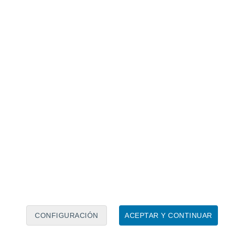
Calendario lunar
Lun
Mar
Mié
Jue
Vie
Sáb
Dom
7
8
9
10
11
12
13
14
15
16
17
18
19
20
CONFIGURACIÓN
ACEPTAR Y CONTINUAR