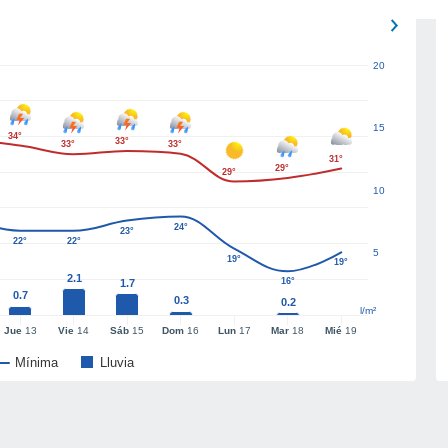
20
15
34°
33°
33°
33°
31°
29°
29°
10
24°
23°
22°
22°
5
19°
19°
2.1
16°
1.7
0.7
0.3
0.2
l/m²
Jue
13
Vie
14
Sáb
15
Dom
16
Lun
17
Mar
18
Mié
19
Mínima
Lluvia