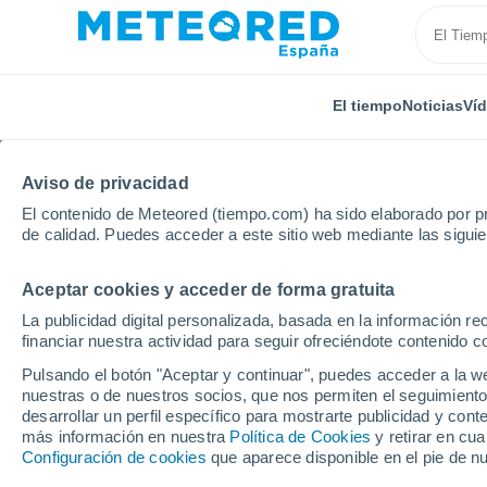
El tiempo
Noticias
Ví
Aviso de privacidad
El contenido de Meteored (tiempo.com) ha sido elaborado por pr
de calidad. Puedes acceder a este sitio web mediante las sigui
Aceptar cookies y acceder de forma gratuita
Inicio
Estados Unidos
Carolina del Norte
Milwa
La publicidad digital personalizada, basada en la información r
financiar nuestra actividad para seguir ofreciéndote contenido c
El Tiempo en Milwauke
Pulsando el botón "Aceptar y continuar", puedes acceder a la w
nuestras o de nuestros socios, que nos permiten el seguimiento
08:42
Viernes
desarrollar un perfil específico para mostrarte publicidad y co
más información en nuestra
Política de Cookies
y retirar en cu
Configuración de cookies
que aparece disponible en el pie de n
Parcialmente nuboso