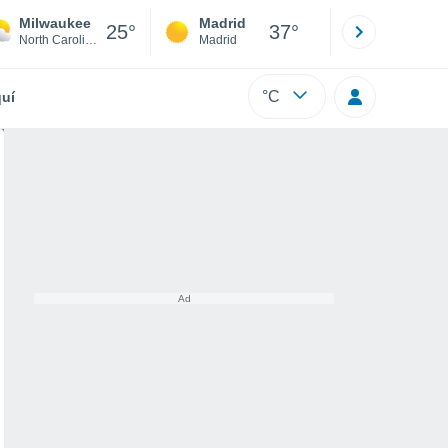
Milwaukee
Madrid
Barcelona
25°
37°
North Carolina
Madrid
Barcelona
°C
uí