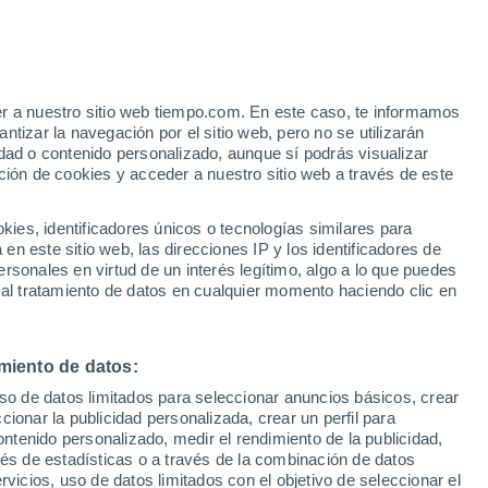
er a nuestro sitio web tiempo.com. En este caso, te informamos
/h
tizar la navegación por el sitio web, pero no se utilizarán
dad o contenido personalizado, aunque sí podrás visualizar
ción de cookies y acceder a nuestro sitio web a través de este
es, identificadores únicos o tecnologías similares para
n este sitio web, las direcciones IP y los identificadores de
rsonales en virtud de un interés legítimo, algo a lo que puedes
 lluvia
Radar de lluvia
Satélites
Modelos
 al tratamiento de datos en cualquier momento haciendo clic en
miento de datos:
Lunes
Martes
Miércoles
Jueves
uso de datos limitados para seleccionar anuncios básicos, crear
10 Ago
11 Ago
12 Ago
13 Ago
ccionar la publicidad personalizada, crear un perfil para
ontenido personalizado, medir el rendimiento de la publicidad,
vés de estadísticas o a través de la combinación de datos
rvicios, uso de datos limitados con el objetivo de seleccionar el
40%
70%
50%