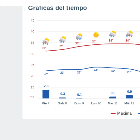
Gráficas del tiempo
45
40
34°
34°
34°
35
33°
32°
31°
30
25
24°
24°
23°
23°
23°
22°
20
2.3
15
0.9
0.5
0.3
0.1
°C
Vie
7
Sáb
8
Dom
9
Lun
10
Mar
11
Mié
12
Máxima