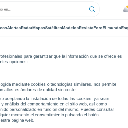
deos
Alertas
Radar
Mapas
Satélites
Modelos
Revista
Foro
El mundo
Esq
ofesionales para garantizar que la información que se ofrece es
entes opciones:
ukee
ecogida mediante cookies o tecnologías similares, nos permite
on altos estándares de calidad sin coste.
e - NC
eb aceptando la instalación de todas las cookies, ya sean
 y análisis del comportamiento en el sitio web, así como
...
ntenido personalizado en función del mismo. Puedes consultar
alquier momento el consentimiento pulsando el botón
Por horas
uestra página web.
Calor Húmedo Sofocante en las
próximas horas