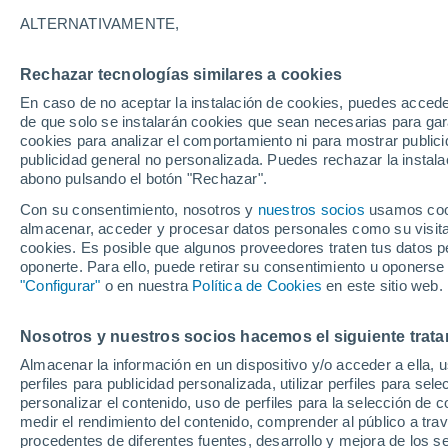
25°
ALTERNATIVAMENTE,
Rechazar tecnologías similares a cookies
Suroeste
En caso de no aceptar la instalación de cookies, puedes acced
Sensación de 26°
10
-
22 km
de que solo se instalarán cookies que sean necesarias para garan
cookies para analizar el comportamiento ni para mostrar publici
publicidad general no personalizada. Puedes rechazar la instala
abono pulsando el botón "Rechazar".
Tormentas fuertes
Esta tarde las tormentas dejarán fenómenos
Con su consentimiento, nosotros y
nuestros socios
usamos cooki
adversos en 6 comunidades
almacenar, acceder y procesar datos personales como su visita e
cookies. Es posible que algunos proveedores traten tus datos pe
El Tiempo 1 - 7 días
Por horas
Actualidad
Mapa de
oponerte. Para ello, puede retirar su consentimiento u oponerse
"Configurar"
o en nuestra
Política de Cookies
en este sitio web.
Nosotros y nuestros socios hacemos el siguiente trata
Mañana
Domingo
Hoy
Almacenar la información en un dispositivo y/o acceder a ella, 
8 Ago
9 Ago
7 Ago
perfiles para publicidad personalizada, utilizar perfiles para sele
personalizar el contenido, uso de perfiles para la selección de c
medir el rendimiento del contenido, comprender al público a tra
procedentes de diferentes fuentes, desarrollo y mejora de los se
30%
60%
70%