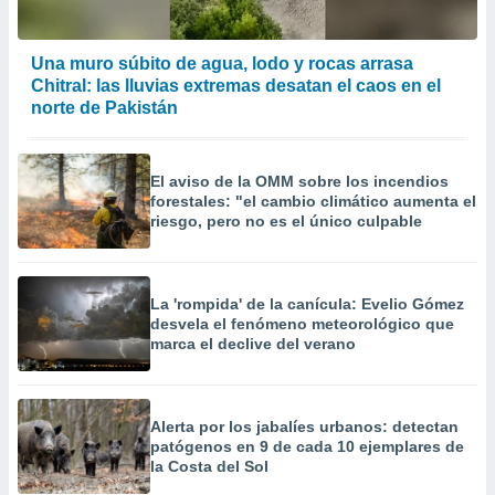
Una muro súbito de agua, lodo y rocas arrasa
Chitral: las lluvias extremas desatan el caos en el
norte de Pakistán
El aviso de la OMM sobre los incendios
forestales: "el cambio climático aumenta el
riesgo, pero no es el único culpable
La 'rompida' de la canícula: Evelio Gómez
desvela el fenómeno meteorológico que
marca el declive del verano
Alerta por los jabalíes urbanos: detectan
patógenos en 9 de cada 10 ejemplares de
la Costa del Sol