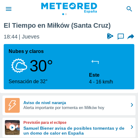
El Tiempo en Miłków (Santa Cruz)
privacidad
18:45
Jueves
...
o de
tiempo.com)
borado por
Nubes y claros
es para
30°
ue la
 que se
e calidad.
Este
eder a este
Sensación de 32°
4
16 km/h
ediante las
opciones:
ookies y
Aviso de nivel naranja
Alerta importante por tormenta en Miłków hoy
e forma
d digital
Previsión para el eclipse
ada, basada
Samuel Biener avisa de posibles tormentas y de
un domo de calor en España
mación