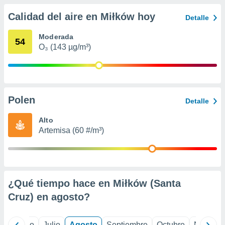
 seleccionar
o.
Calidad del aire en Miłków hoy
Detalle
calización
precisa e
Moderada
54
ión mediante
O₃ (143 µg/m³)
, publicidad
dos,
 publicidad
Polen
Detalle
,
ón de
Alto
 desarrollo
Artemisa (60 #/m³)
s.
tros 1199
ios
¿Qué tiempo hace en Miłków (Santa
Cruz) en
agosto
?
yo
Junio
Julio
Agosto
Septiembre
Octubre
Noviemb