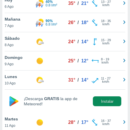
40%
13
-
27
35°
/
21°
0.8 l/m²
km/h
6 Ago
do en
 mismo.
sultar más
Mañana
90%
18
-
35
26°
/
18°
 en nuestra
6.8 l/m²
km/h
7 Ago
 Cookies
y
ualquier
Sábado
15
-
29
24°
/
14°
km/h
8 Ago
ento
 botón
ación de
Domingo
8
-
19
25°
/
12°
kies
km/h
9 Ago
 disponible
e nuestra
Lunes
11
-
27
.
31°
/
14°
km/h
10 Ago
IVAMENTE,
¡Descarga
GRATIS
la app de
Instalar
Meteored!
as
 a cookies
Martes
 no aceptar
16
-
37
28°
/
17°
km/h
11 Ago
ón de