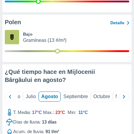
 seleccionar
o.
calización
precisa e
Polen
Detalle
ión mediante
Bajo
, publicidad
Gramíneas (13 #/m³)
dos,
 publicidad
,
ón de
¿Qué tiempo hace en Mijlocenii
 desarrollo
s.
Bârgăului en
agosto
?
tros 1199
ios
yo
Junio
Julio
Agosto
Septiembre
Octubre
Noviemb
T. Media:
17°C
Max.:
23°C
Min:
11°C
Días de lluvia:
13
días
Acum. de lluvia:
91 l/m²