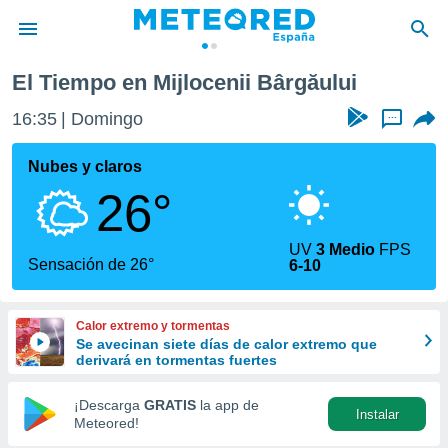
El Tiempo en Mijlocenii Bârgăului
privacidad
16:35
Domingo
...
o de
tiempo.com)
borado por
Nubes y claros
es para
26°
ue la
 que se
e calidad.
UV
3 Medio
FPS
eder a este
Sensación de 26°
6-10
ediante las
opciones:
Calor extremo y tormentas
ookies y
Se avecinan siete días de calor extremo que
e forma
derivará en tormentas fuertes
d digital
¡Descarga
GRATIS
la app de
Instalar
ada, basada
Meteored!
mación