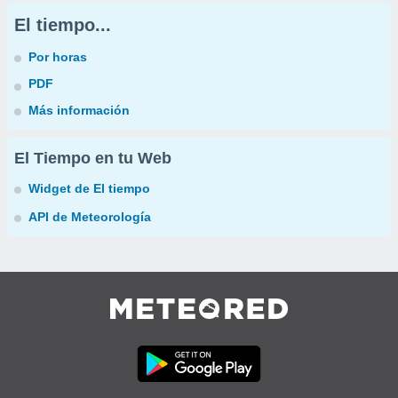
El tiempo...
Por horas
PDF
Más información
El Tiempo en tu Web
Widget de El tiempo
API de Meteorología