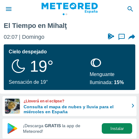
El Tiempo en Mihalţ
privacidad
02:07
Domingo
...
o de
tiempo.com)
borado por
Cielo despejado
es para
19°
ue la
 que se
e calidad.
Menguante
eder a este
Sensación de 19°
Iluminada:
15%
ediante las
opciones:
¿Lloverá en el eclipse?
ookies y
Consulta el mapa de nubes y lluvia para el
e forma
miércoles en España
d digital
¡Descarga
GRATIS
la app de
Instalar
ada, basada
Meteored!
mación