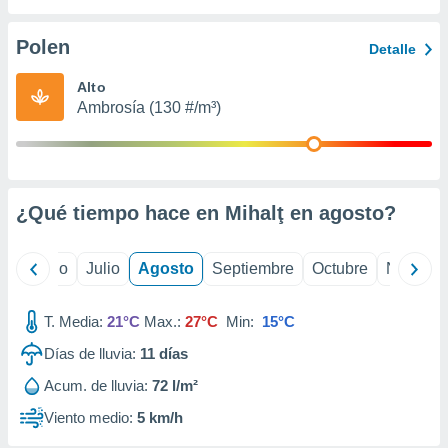
 seleccionar
o.
Polen
Detalle
calización
precisa e
Alto
ión mediante
Ambrosía (130 #/m³)
, publicidad
dos,
 publicidad
,
¿Qué tiempo hace en Mihalţ en
agosto
?
ón de
 desarrollo
s.
yo
Junio
Julio
Agosto
Septiembre
Octubre
Noviemb
tros 1199
ios
T. Media:
21°C
Max.:
27°C
Min:
15°C
Días de lluvia:
11
días
Acum. de lluvia:
72 l/m²
Viento medio:
5 km/h