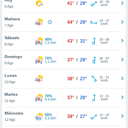
19
-
39
41°
/
29°
km/h
6 Ago
do en
 mismo.
sultar más
Mañana
19
-
37
44°
/
29°
 en nuestra
km/h
7 Ago
 Cookies
y
ualquier
Sábado
40%
29
-
58
43°
/
31°
1.5 l/m²
km/h
8 Ago
ento
 botón
ación de
Domingo
70%
26
-
67
37°
/
29°
kies
1.1 l/m²
km/h
9 Ago
 disponible
e nuestra
Lunes
15
-
31
.
38°
/
27°
km/h
10 Ago
IVAMENTE,
Martes
70%
13
-
31
37°
/
28°
0.4 l/m²
km/h
11 Ago
as
 a cookies
Miércoles
50%
12
-
33
39°
/
27°
0.3 l/m²
km/h
 no aceptar
12 Ago
ón de