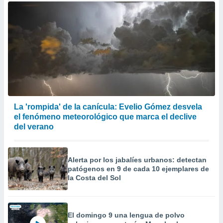
La 'rompida' de la canícula: Evelio Gómez desvela
el fenómeno meteorológico que marca el declive
del verano
Alerta por los jabalíes urbanos: detectan
patógenos en 9 de cada 10 ejemplares de
la Costa del Sol
El domingo 9 una lengua de polvo