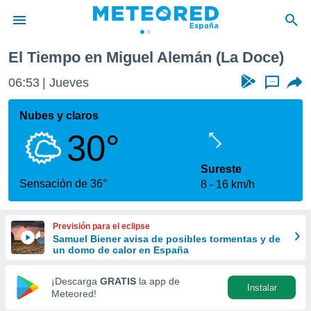
El Tiempo en Miguel Alemán (La Doce)
privacidad
06:53
Jueves
...
o de
tiempo.com)
borado por
Nubes y claros
es para
30°
ue la
 que se
e calidad.
Sureste
eder a este
Sensación de 36°
8
16 km/h
ediante las
opciones:
Previsión para el eclipse
ookies y
Samuel Biener avisa de posibles tormentas y de
e forma
un domo de calor en España
d digital
¡Descarga
GRATIS
la app de
Instalar
ada, basada
Meteored!
mación