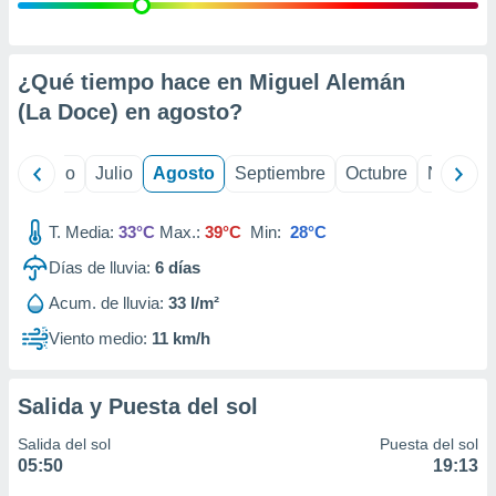
 seleccionar
o.
calización
precisa e
¿Qué tiempo hace en Miguel Alemán
ión mediante
(La Doce) en
agosto
?
, publicidad
yo
Junio
Julio
Agosto
Septiembre
Octubre
Noviemb
dos,
 publicidad
,
T. Media:
33°C
Max.:
39°C
Min:
28°C
ón de
Días de lluvia:
6
días
 desarrollo
s.
Acum. de lluvia:
33 l/m²
tros 1199
Viento medio:
11 km/h
ios
Salida y Puesta del sol
Salida del sol
Puesta del sol
05:50
19:13