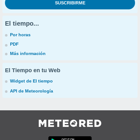
El tiempo...
Por horas
PDF
Más información
El Tiempo en tu Web
Widget de El tiempo
API de Meteorología