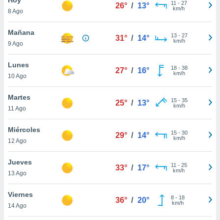
11
-
27
26°
/
13°
km/h
8 Ago
do en
 mismo.
sultar más
Mañana
13
-
27
31°
/
14°
 en nuestra
km/h
9 Ago
 Cookies
y
ualquier
Lunes
18
-
38
27°
/
16°
km/h
10 Ago
ento
 botón
ación de
Martes
15
-
35
25°
/
13°
kies
km/h
11 Ago
 disponible
e nuestra
Miércoles
15
-
30
.
29°
/
14°
km/h
12 Ago
IVAMENTE,
Jueves
11
-
25
33°
/
17°
km/h
13 Ago
as
 a cookies
Viernes
8
-
18
36°
/
20°
km/h
 no aceptar
14 Ago
ón de