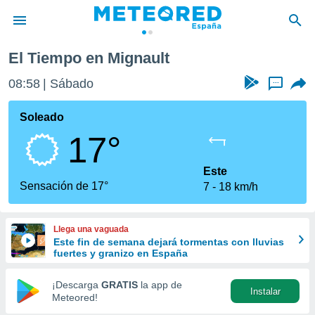
El Tiempo en Mignault
privacidad
08:58
Sábado
...
o de
tiempo.com)
borado por
Soleado
es para
17°
ue la
 que se
e calidad.
Este
eder a este
Sensación de 17°
7
18 km/h
ediante las
opciones:
Llega una vaguada
ookies y
Este fin de semana dejará tormentas con lluvias
e forma
fuertes y granizo en España
d digital
¡Descarga
GRATIS
la app de
Instalar
ada, basada
Meteored!
mación