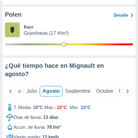
 seleccionar
o.
Polen
Detalle
calización
precisa e
Bajo
ión mediante
Gramíneas (17 #/m³)
, publicidad
dos,
 publicidad
,
¿Qué tiempo hace en Mignault en
ón de
agosto
?
 desarrollo
s.
tros 1199
yo
Junio
Julio
Agosto
Septiembre
Octubre
Noviemb
ios
T. Media:
18°C
Max.:
22°C
Min:
13°C
Días de lluvia:
13
días
Acum. de lluvia:
78 l/m²
Viento medio:
12 km/h