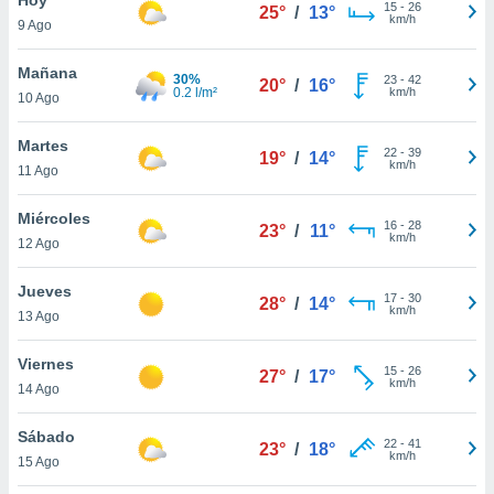
15
-
26
25°
/
13°
km/h
9 Ago
do en
 mismo.
sultar más
Mañana
30%
23
-
42
20°
/
16°
 en nuestra
0.2 l/m²
km/h
10 Ago
 Cookies
y
ualquier
Martes
22
-
39
19°
/
14°
km/h
11 Ago
ento
 botón
ación de
Miércoles
16
-
28
23°
/
11°
kies
km/h
12 Ago
 disponible
e nuestra
Jueves
17
-
30
.
28°
/
14°
km/h
13 Ago
IVAMENTE,
Viernes
15
-
26
27°
/
17°
km/h
14 Ago
as
 a cookies
Sábado
22
-
41
23°
/
18°
km/h
 no aceptar
15 Ago
ón de