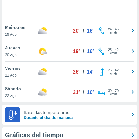
 botón
.
nto,
Miércoles
24
-
45
20°
/
16°
km/h
19 Ago
cios
kies,
Jueves
ores únicos
25
-
42
19°
/
16°
km/h
20 Ago
as similares
nar,
rocesar
Viernes
25
-
42
26°
/
14°
onales como
km/h
21 Ago
 este sitio
recciones IP
Sábado
ficadores de
39
-
70
21°
/
16°
km/h
22 Ago
 posible
s
 traten tus
Bajan las temperaturas
nales en
Durante el dia de mañana
 interés
go a lo que
nerte. Para
Gráficas del tiempo
retirar su