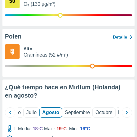
50
 seleccionar
O₃ (130 µg/m³)
o.
calización
precisa e
ión mediante
Polen
Detalle
, publicidad
Alto
dos,
Gramíneas (52 #/m³)
 publicidad
,
ón de
 desarrollo
s.
¿Qué tiempo hace en Midlum (Holanda)
tros 1199
en
agosto
?
ios
yo
Junio
Julio
Agosto
Septiembre
Octubre
Noviemb
T. Media:
18°C
Max.:
19°C
Min:
16°C