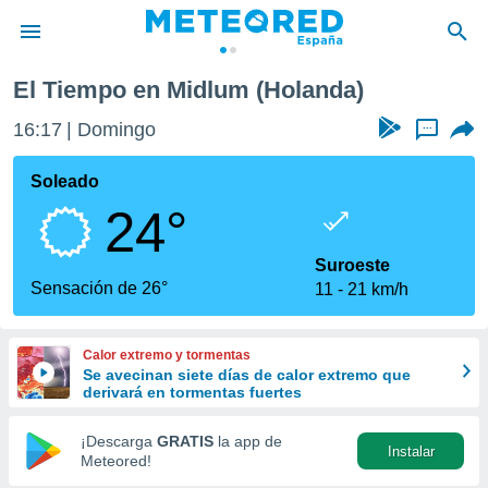
El Tiempo en Midlum (Holanda)
privacidad
16:17
Domingo
...
o de
tiempo.com)
borado por
Soleado
es para
24°
ue la
 que se
e calidad.
Suroeste
eder a este
Sensación de 26°
11
21 km/h
ediante las
opciones:
Calor extremo y tormentas
ookies y
Se avecinan siete días de calor extremo que
e forma
derivará en tormentas fuertes
d digital
¡Descarga
GRATIS
la app de
Instalar
ada, basada
Meteored!
mación