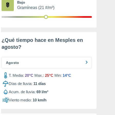
Bajo
Gramíneas (21 #/m³)
¿Qué tiempo hace en Mesples en
agosto
?
Agosto
T. Media:
20°C
Max.:
25°C
Min:
14°C
Días de lluvia:
11
días
Acum. de lluvia:
69 l/m²
Viento medio:
10 km/h