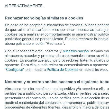
23°
ALTERNATIVAMENTE,
Rechazar tecnologías similares a cookies
30%
En caso de no aceptar la instalación de cookies, puedes acced
Sensación de 23°
2.9 l/m²
de que solo se instalarán cookies que sean necesarias para garan
cookies para analizar el comportamiento ni para mostrar publici
publicidad general no personalizada. Puedes rechazar la instala
abono pulsando el botón "Rechazar".
¿Lloverá en el eclipse?
Consulta el mapa de nubes y lluvia para el
Con su consentimiento, nosotros y
nuestros socios
usamos cooki
miércoles en España
almacenar, acceder y procesar datos personales como su visita e
cookies. Es posible que algunos proveedores traten tus datos pe
El Tiempo 1 - 7 días
Por horas
Actualidad
Mapa de
oponerte. Para ello, puede retirar su consentimiento u oponerse
"Configurar"
o en nuestra
Política de Cookies
en este sitio web.
Nosotros y nuestros socios hacemos el siguiente trata
Mañana
Martes
M
Hoy
Almacenar la información en un dispositivo y/o acceder a ella, 
10 Ago
11 Ago
9 Ago
perfiles para publicidad personalizada, utilizar perfiles para sele
personalizar el contenido, uso de perfiles para la selección de c
medir el rendimiento del contenido, comprender al público a tra
procedentes de diferentes fuentes, desarrollo y mejora de los se
40%
60%