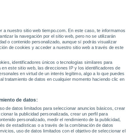
Aviso de nivel amarillo
Alerta moderada por altas
temperaturas en Mesples hoy
er a nuestro sitio web tiempo.com. En este caso, te informamos
tizar la navegación por el sitio web, pero no se utilizarán
dad o contenido personalizado, aunque sí podrás visualizar
ción de cookies y acceder a nuestro sitio web a través de este
es, identificadores únicos o tecnologías similares para
n este sitio web, las direcciones IP y los identificadores de
rsonales en virtud de un interés legítimo, algo a lo que puedes
 temperatura
Radar de lluvia
Satélites
Modelos
 al tratamiento de datos en cualquier momento haciendo clic en
miento de datos:
iércoles
Jueves
Viernes
Sábado
uso de datos limitados para seleccionar anuncios básicos, crear
12 Ago
13 Ago
14 Ago
15 Ago
ccionar la publicidad personalizada, crear un perfil para
ontenido personalizado, medir el rendimiento de la publicidad,
vés de estadísticas o a través de la combinación de datos
rvicios, uso de datos limitados con el objetivo de seleccionar el
50%