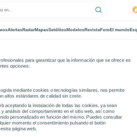
deos
Alertas
Radar
Mapas
Satélites
Modelos
Revista
Foro
El mundo
Esq
ofesionales para garantizar que la información que se ofrece es
entes opciones:
Mesples
ecogida mediante cookies o tecnologías similares, nos permite
on altos estándares de calidad sin coste.
eb aceptando la instalación de todas las cookies, ya sean
 y análisis del comportamiento en el sitio web, así como
...
ntenido personalizado en función del mismo. Puedes consultar
alquier momento el consentimiento pulsando el botón
Por horas
uestra página web.
Lluvias débiles en las próximas
horas