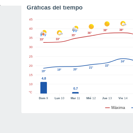
Gráficas del tiempo
45
40
38°
38°
36°
35°
35
33°
33°
30
25
24°
20
22°
21°
20°
19°
19°
15
4.8
10
0.7
°C
Dom
9
Lun
10
Mar
11
Mié
12
Jue
13
Vie
14
Máxima