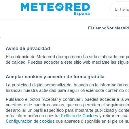
El tiempo
Noticias
Ví
Aviso de privacidad
El contenido de Meteored (tiempo.com) ha sido elaborado por pr
de calidad. Puedes acceder a este sitio web mediante las sigui
Aceptar cookies y acceder de forma gratuita
Inicio
Francia
Auvernia-Ródano-Alpes
Allier
La publicidad digital personalizada, basada en la información r
financiar nuestra actividad para seguir ofreciéndote contenido c
El Tiempo en Mesples
Pulsando el botón "Aceptar y continuar", puedes acceder a la w
nuestras o de nuestros socios, que nos permiten el seguimiento
11:07
Domingo
desarrollar un perfil específico para mostrarte publicidad y co
más información en nuestra
Política de Cookies
y retirar en cu
Configuración de cookies
que aparece disponible en el pie de n
Tormenta