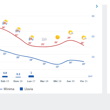
30
36°
31°
20
29°
26°
26°
26°
25°
22°
10
20°
18°
16°
15°
15°
13°
1
0.8
0.3
l/m²
Sáb
15
Dom
16
Lun
17
Mar
18
Mié
19
Jue
20
Vie
21
Mínima
Lluvia