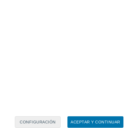
Calendario lunar
Lun
Mar
Mié
Jue
Vie
Sáb
Dom
9
10
11
12
13
14
15
16
17
18
19
20
21
22
CONFIGURACIÓN
ACEPTAR Y CONTINUAR