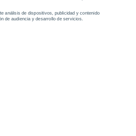
0.8 l/m²
36°
/
21°
38°
/
22°
38°
/
24°
36°
/
22°
e análisis de dispositivos, publicidad y contenido
n de audiencia y desarrollo de servicios.
-
25
km/h
10
-
19
km/h
12
-
29
km/h
31
-
60
km/h
to
Este
3 Medio
5
-
30 km/h
FPS:
6-10
Noreste
5 Medio
7
-
23 km/h
FPS:
6-10
Este
6 Alto
8
-
24 km/h
FPS:
15-25
Este
7 Alto
6
-
22 km/h
FPS:
15-25