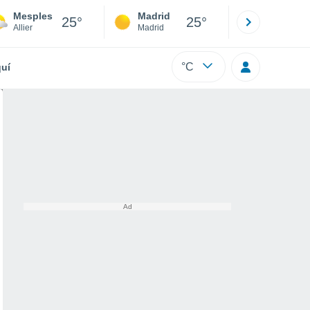
Mesples
Madrid
Barcelona
25°
25°
Allier
Madrid
Barcelona
°C
uí